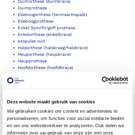
Duimorthese (duimbrace)
Duimprothese
Elleboogorthese (tennisarmspalk)
Elleboogprothese
Enkel Sym/Pirigoff prothese
Enkelorthese (enkelbrace)
exopulse suit
Halsorthese (halskraag/halsbrace)
Heuporthese (heupbrace)
Heupprothese
Hoofdorthese (hoofdbrace)
Knie-ex prothese
Knieorthese (kniebrace)
Liesorthese (Liesbrace)
Omkeerplastiek prothese
Onderarmprothese
Deze website maakt gebruik van cookies
Onderbeen orthese (EVO)
We gebruiken cookies om content en advertenties te
Onderbeenprothese
personaliseren, om functies voor social media te bieden
Orthopedische aanpassing aan confectieschoenen
en om ons websiteverkeer te analyseren. Ook delen we
(OVAC)
informatie over uw gebruik van onze site met onze
Orthopedische schoenen (OSA)