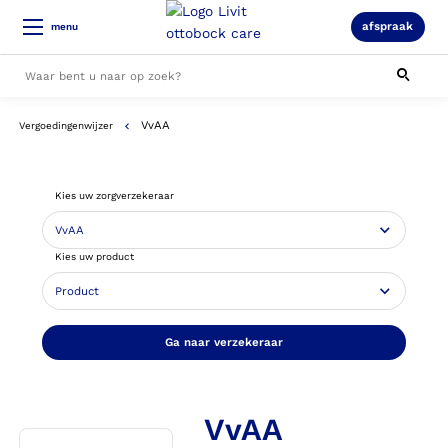
afspraak
menu
VvAA
Vergoedingenwijzer
Alle resultaten
Kies uw zorgverzekeraar
Kies uw product
Ga naar verzekeraar
VvAA