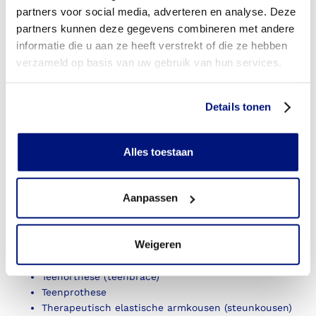
partners voor social media, adverteren en analyse. Deze
Orthopedische veiligheidsschoenen
partners kunnen deze gegevens combineren met andere
Osseointegratie armprothese
Osseointegratie beenprothese
informatie die u aan ze heeft verstrekt of die ze hebben
Pace-pro® Pacemaker bescherming
verzameld op basis van uw gebruik van hun services.
Partiële voetprothese
Pectus Brace (romporthese)
Pols handorthese (pols handspalk)
Details tonen
Polsprothese
Redressiehelm
Alles toestaan
Romporthese (korset)
Schouderorthese (schouderbrace)
Schouderprothese
Aanpassen
Scoliosebrace (rugbrace)
Semi-orthopedische schoenen (OSB)
Sportprothese (vb zwemflipper)
Weigeren
Steunzolen
Stil Orthese
Teenorthese (teenbrace)
Teenprothese
Therapeutisch elastische armkousen (steunkousen)