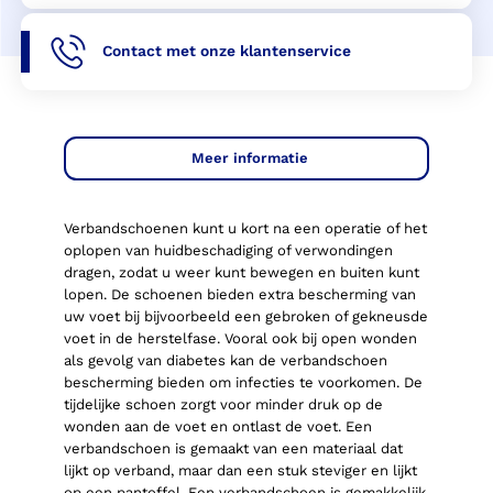
Contact met onze klantenservice
Meer informatie
Verbandschoenen
kun
t u
kort na een operatie of het
oplopen van huidbeschadiging of verwondingen
dragen, zodat
u
weer kunt bewegen
en buiten kunt
lopen
.
De schoen
en
bied
en
extra bescherming van
uw
v
oet bij bijvoorbeeld een gebroken of gekneusde
voet in de herstelfase. Vooral ook bij open wonden
als gevolg van diabetes kan
de verbandschoen
bescherming
bieden om infecties te voorkomen.
De
tijdelijke schoen zorgt voor minder druk op de
wonden aan de voet
en ontlast de voet
.
Een
verbandschoen is gemaakt van een materiaal dat
lijkt op verband, maar dan een stuk steviger en lijkt
op een pantoffel.
Een verbandschoen is gemakkelijk