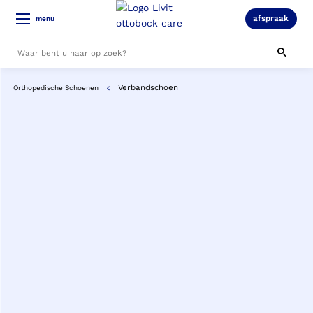
afspraak
menu
Verbandschoen
Orthopedische Schoenen
Alle resultaten