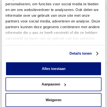
personaliseren, om functies voor social media te bieden
en om ons websiteverkeer te analyseren. Ook delen we
informatie over uw gebruik van onze site met onze
Wordt uw behandeling door uw
verzekering vergoed?
partners voor social media, adverteren en analyse. Deze
partners kunnen deze gegevens combineren met andere
Selecteer uw verzekeraar om te kijken of u vergoed
wordt
informatie die u aan ze heeft verstrekt of die ze hebben
verzameld op basis van uw gebruik van hun services.
Bekijk vergoedingen
Details tonen
Alles toestaan
Veelgestelde vragen
Aanpassen
Heb je een verwijzing van een arts nodig?
Kunnen orthopedische schoenen er ook modieus uitzien?
Weigeren