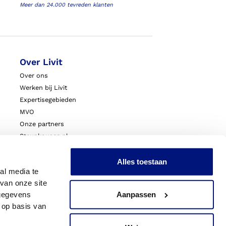
Meer dan 24.000 tevreden klanten
Over Livit
Over ons
Werken bij Livit
Expertisegebieden
MVO
Onze partners
Steunkousen.nl
Blessurewijzer.nl
VoetExpert
Alles toestaan
al media te
Nieuws
van onze site
Innovatie & Onderzoek
 gegevens
Aanpassen
Livit Zorgprofessionals
 op basis van