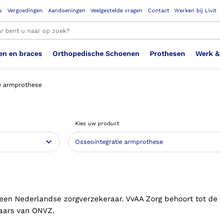
s
Vergoedingen
Aandoeningen
Veelgestelde vragen
Contact
Werken bij Livit
en en braces
Orthopedische Schoenen
Prothesen
Werk &
le resultaten
e armprothese
Therapeutisch Elastische
Veiligheidsschoenen –
Sem
Ste
3D geprinte steunzolen
Been Knie
Bovenbeenprothese
Ste
Enk
Cos
Orthopedische Schoenen OSA
Arm
Kies uw product
Kousen (klasse 2)
Werknemer
OS
Vei
Ste
Hoofd Nek
Hand & Vinger prothese
Pol
Heu
Badschoenen
Ort
Vei
Rug
Sch
Sch
Verbandschoen
Wer
 een Nederlandse zorgverzekeraar. VvAA Zorg behoort tot de
aars van ONVZ.