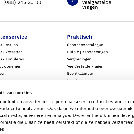
(088) 245 20 00
veelgestelde
vragen
tenservice
Praktisch
aak maken
Schoenencatalogus
ak verzetten
Hulp bij aandoeningen
aak annuleren
Vergoedingen
ct opnemen
Veelgestelde vragen
ies
Eventkalender
ten
Live it magazine
ie en aansprakelijkheid
Klantverhalen
ik van cookies
Algemene Bedrijfsinformatie
ontent en advertenties te personaliseren, om functies voor soci
Algemene voorwaarden
erkeer te analyseren. Ook delen we informatie over uw gebruik 
Privacy
cial media, adverteren en analyse. Deze partners kunnen deze
ormatie die u aan ze heeft verstrekt of die ze hebben verzameld
es.