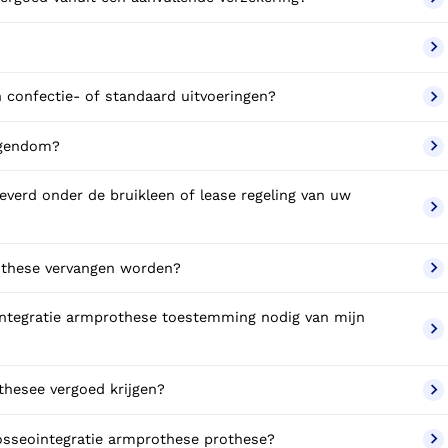
n confectie- of standaard uitvoeringen?
igendom?
verd onder de bruikleen of lease regeling van uw
othese vervangen worden?
integratie armprothese toestemming nodig van mijn
thesee vergoed krijgen?
Wat valt er binnen de vergoeding van een osseointegratie armprothese prothese?