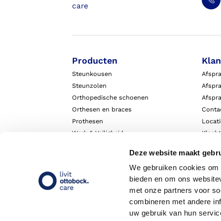
Producten
Klan
Steunkousen
Afspr
Steunzolen
Afspra
Orthopedische schoenen
Afspr
Orthesen en braces
Conta
Prothesen
Locat
Werk & Veiligheid
Klach
Exopulse suit
Garant
Deze website maakt gebru
We gebruiken cookies om c
bieden en om ons websitev
met onze partners voor so
combineren met andere inf
uw gebruik van hun servic