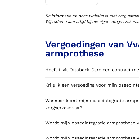
Voorlopige orthopedische
schoenen (VLOS)
De informatie op deze website is met zorg same
Wij raden u aan altijd bij uw eigen zorgverzeker
Vergoedingen van VvA
armprothese
Heeft Livit Ottobock Care een contract me
Krijg ik een vergoeding voor mijn osseoin
Wanneer komt mijn osseointegratie armpro
zorgverzekeraar?
Wordt mijn osseointegratie armprothese v
Wordt mijn osseointegratie armprothese v