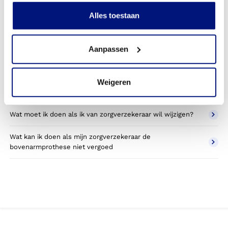
Kan ik een reserve bovenarmprothese vergoed krijgen?
Alles toestaan
Wat valt er binnen de vergoeding van een
bovenarmprothese?
Aanpassen
Wordt een bovenarmprothese die ik gebruik voor sporten
betaald door mijn zorgverzekering?
Weigeren
Betaal ik een eigen bijdrage voor de bovenarmprothese?
Wat moet ik doen als ik van zorgverzekeraar wil wijzigen?
Wat kan ik doen als mijn zorgverzekeraar de
bovenarmprothese niet vergoed