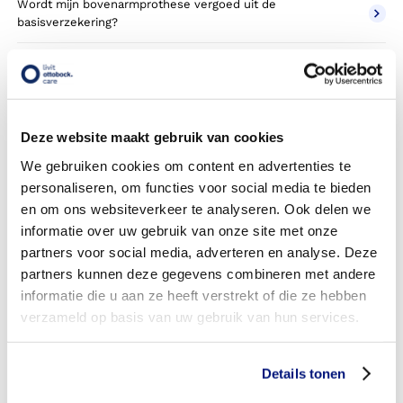
Wordt mijn bovenarmprothese vergoed uit de
basisverzekering?
Wordt mijn bovenarmprothese vergoed vanuit een
aanvullende verzekering?
Betaal ik een eigen risico?
Deze website maakt gebruik van cookies
Zijn er ook bovenarmprothesen in confectie- of standaard
We gebruiken cookies om content en advertenties te
uitvoeringen?
personaliseren, om functies voor social media te bieden
en om ons websiteverkeer te analyseren. Ook delen we
Is de bovenarmprothese mijn eigendom?
informatie over uw gebruik van onze site met onze
partners voor social media, adverteren en analyse. Deze
Wordt de bovenarmprothese geleverd onder de bruikleen
partners kunnen deze gegevens combineren met andere
of lease regeling van uw zorgverzekering?
informatie die u aan ze heeft verstrekt of die ze hebben
Wanneer mag mijn bovenarmprothese vervangen worden?
verzameld op basis van uw gebruik van hun services.
Heb ik voor de vergoeding van mijn bovenarmprothese
toestemming nodig van mijn zorgverzekeraar?
Details tonen