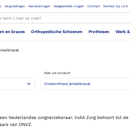
s
Vergoedingen
Aandoeningen
Veelgestelde vragen
Contact
Werken bij Livit
en en braces
Orthopedische Schoenen
Prothesen
Werk &
le resultaten
enkelbrace)
Therapeutisch Elastische
Veiligheidsschoenen –
Sem
Ste
3D geprinte steunzolen
Been Knie
Bovenbeenprothese
Ste
Enk
Cos
Orthopedische Schoenen OSA
Arm
Kies uw product
Kousen (klasse 2)
Werknemer
OS
Vei
Ste
Hoofd Nek
Hand & Vinger prothese
Pol
Heu
Badschoenen
Ort
Vei
Rug
Sch
Sch
Verbandschoen
Wer
 een Nederlandse zorgverzekeraar. VvAA Zorg behoort tot de
aars van ONVZ.