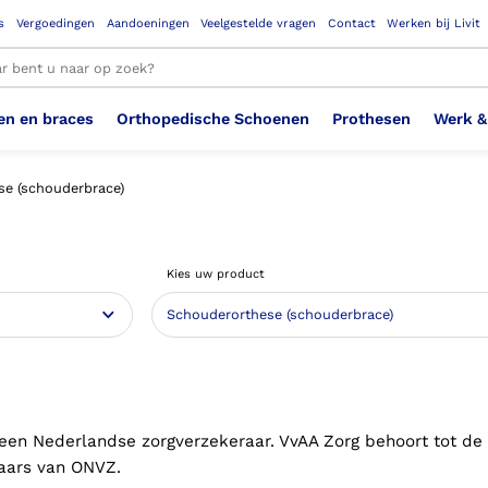
s
Vergoedingen
Aandoeningen
Veelgestelde vragen
Contact
Werken bij Livit
en en braces
Orthopedische Schoenen
Prothesen
Werk &
le resultaten
se (schouderbrace)
Therapeutisch Elastische
Veiligheidsschoenen –
Sem
Ste
3D geprinte steunzolen
Been Knie
Bovenbeenprothese
Ste
Enk
Cos
Orthopedische Schoenen OSA
Arm
Kies uw product
Kousen (klasse 2)
Werknemer
OS
Vei
Ste
Hoofd Nek
Hand & Vinger prothese
Pol
Heu
Badschoenen
Ort
Vei
Rug
Sch
Sch
Verbandschoen
Wer
 een Nederlandse zorgverzekeraar. VvAA Zorg behoort tot de
aars van ONVZ.