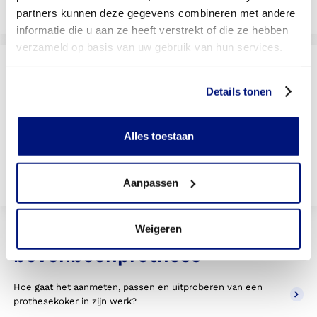
Livit vestiging zoeken
partners kunnen deze gegevens combineren met andere
informatie die u aan ze heeft verstrekt of die ze hebben
verzameld op basis van uw gebruik van hun services.
Wordt uw behandeling door uw
verzekering vergoed?
Details tonen
Selecteer uw verzekeraar om te kijken of u vergoed
wordt
Alles toestaan
Bekijk vergoedingen
Aanpassen
Weigeren
Veelgestelde vragen over
bovenbeenprothese
Hoe gaat het aanmeten, passen en uitproberen van een
prothesekoker in zijn werk?