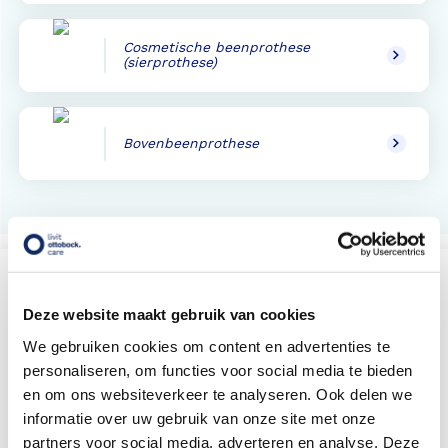
Cosmetische beenprothese
(sierprothese)
Bovenbeenprothese
Vind een Livit
bovenbeenprothese locatie bij u
Deze website maakt gebruik van cookies
in de buurt
Met meer dan 140 locaties vindt u altijd een locatie bij
We gebruiken cookies om content en advertenties te
u in de buurt
personaliseren, om functies voor social media te bieden
en om ons websiteverkeer te analyseren. Ook delen we
informatie over uw gebruik van onze site met onze
partners voor social media, adverteren en analyse. Deze