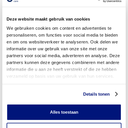
Wordt mijn romporthese vergoed uit de basisverzekering?
Deze website maakt gebruik van cookies
Wordt mijn romporthese vergoed vanuit een aanvullende
verzekering?
We gebruiken cookies om content en advertenties te
personaliseren, om functies voor social media te bieden
Is de romporthese individueel vervaardigd of verkrijgbaar in
en om ons websiteverkeer te analyseren. Ook delen we
confectie standaard uitvoeringen?
informatie over uw gebruik van onze site met onze
partners voor social media, adverteren en analyse. Deze
Is de romporthese mijn eigendom?
partners kunnen deze gegevens combineren met andere
Wanneer mag mijn romporthese vervangen worden?
informatie die u aan ze heeft verstrekt of die ze hebben
verzameld op basis van uw gebruik van hun services.
Heb ik voor het laten aanmeten van een romporthese
toestemming nodig van mijn zorgverzekeraar?
Details tonen
Kan ik een reserve romporthese vergoed krijgen?
Alles toestaan
Wat valt er binnen de vergoeding van een romporthese?
Wordt een romporthese die ik gebruik voor sporten