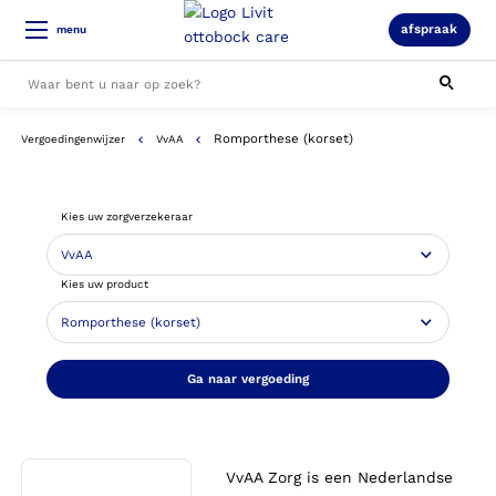
afspraak
menu
Romporthese (korset)
Vergoedingenwijzer
VvAA
Alle resultaten
Kies uw zorgverzekeraar
Kies uw product
Ga naar vergoeding
VvAA Zorg is een Nederlandse