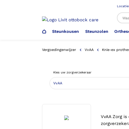
Locatie
Steunkousen
Steunzolen
Orthes
Al
Vergoedingenwijzer
VvAA
Knie-ex prothe
Veiligheidsschoenen –
Steunzolen
Arm Elleboog
Armprothese
Steunkousen (klasse 1)
Schoenencatalogus
Kies uw zorgverzekeraar
Werkgever
Heup Bekken Lies
Elleboogprothese
Voetdrukmeting
Aantrekhulpen
Ambulo
Romp Buik
Onderbeenprothese
Orthopedische Voorziening aan
Confectieschoen (OVAC)
VvAA Zorg is
zorgverzeker