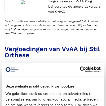
zorgverzekeraar. VvAA Zorg
behoort tot de zorgverzekeraars
van ONVZ.
De informatie op deze website is met zorg samengesteld. Er kunnen
echter geen rechten aan de inhoud ontleend worden. Wij raden u aan
altijd bij uw eigen zorgverzekeraar na te vragen welke voorwaarden
specifiek voor u gelden.
Vergoedingen van VvAA bij Stil
Orthese
Heeft Livit Ottobock Care een contract met deze
zorgverzekeraar in 2026?
Krijg ik een vergoeding voor mijn Stil Orthese
Deze website maakt gebruik van cookies
Wanneer komt mijn Stil Orthese NIET in aanmerking voor
We gebruiken cookies om content en advertenties te
vergoeding via mijn zorgverzekeraar?
personaliseren, om functies voor social media te bieden
en om ons websiteverkeer te analyseren. Ook delen we