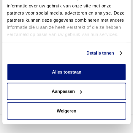
Wordt mijn Stil Orthese vergoed uit de basisverzekering?
informatie over uw gebruik van onze site met onze
partners voor social media, adverteren en analyse. Deze
Wordt mijn Stil Orthese vergoed vanuit een aanvullende
partners kunnen deze gegevens combineren met andere
verzekering?
informatie die u aan ze heeft verstrekt of die ze hebben
Betaal ik een eigen risico?
verzameld op basis van uw gebruik van hun services.
Zijn er ook Stil Orthesen in confectie- of standaard
uitvoeringen?
Details tonen
Is de Stil Orthese mijn eigendom?
Alles toestaan
Waar kan ik meer informatie vinden over de Stil Orthese?
Aanpassen
Weigeren