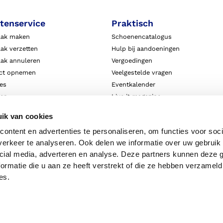
tenservice
Praktisch
aak maken
Schoenencatalogus
ak verzetten
Hulp bij aandoeningen
aak annuleren
Vergoedingen
ct opnemen
Veelgestelde vragen
ies
Eventkalender
ten
Live it magazine
ie en aansprakelijkheid
Klantverhalen
ik van cookies
Algemene Bedrijfsinformatie
ontent en advertenties te personaliseren, om functies voor soci
Algemene voorwaarden
erkeer te analyseren. Ook delen we informatie over uw gebruik 
Privacy
cial media, adverteren en analyse. Deze partners kunnen deze
ormatie die u aan ze heeft verstrekt of die ze hebben verzameld
es.
Disclaimer
Priv