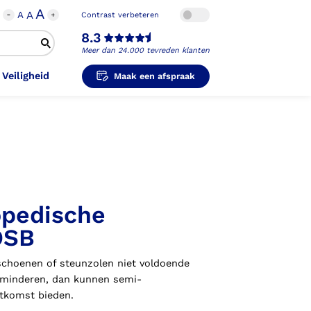
A
A
A
Contrast verbeteren
8.3
Meer dan 24.000 tevreden klanten
 Veiligheid
Maak een afspraak
i-Orthopedische Schoenen
unzolen in
unzolen voor Sport
el Voet
metische Prothese
kousen
B
ligheidsschoenen
pedische
unzolen in
s Hand Duim
pprothese
hopedische Pantoffels
ligheidsschoenen
OSB
ouder
ouderprothese
schoenen of steunzolen niet voldoende
k en Veiligheid
erminderen, dan kunnen semi-
tkomst bieden.