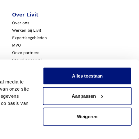
Over Livit
Over ons
Werken bij Livit
Expertisegebieden
MVO
Onze partners
Steunkousen.nl
Blessurewijzer.nl
VoetExpert
Alles toestaan
al media te
Nieuws
van onze site
Innovatie & Onderzoek
 gegevens
Aanpassen
Livit Zorgprofessionals
 op basis van
Weigeren
acy
Sitemap
Cookies