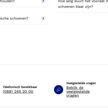
erhouden?
Hoe lang duurt het voordat 
schoenen klaar zijn?
dische schoenen?
Veelgestelde vragen
Telefonisch bereikbaar
Bekijk de
(088) 245 20 00
veelgestelde
vragen