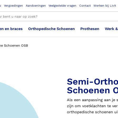
s
Vergoedingen
Aandoeningen
Veelgestelde vragen
Contact
Werken bij Livit
en en braces
Orthopedische Schoenen
Prothesen
Werk &
le resultaten
he Schoenen OSB
Therapeutisch Elastische
Veiligheidsschoenen –
Sem
Ste
3D geprinte steunzolen
Been Knie
Bovenbeenprothese
Ste
Enk
Cos
Orthopedische Schoenen OSA
Arm
Kousen (klasse 2)
Werknemer
OS
Vei
Semi-Ortho
Ste
Hoofd Nek
Hand & Vinger prothese
Pol
Heu
Badschoenen
Ort
Vei
Schoenen 
Rug
Sch
Sch
Als een aanpassing aan je 
Verbandschoen
Wer
zijn om voetklachten te v
orthopedische schoenen ui