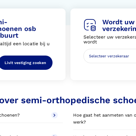
mi-
Wordt uw 
hoenen osb
verzekeri
 buurt
Selecteer uw verzekera
wordt
ltijd een locatie bij u
Livit vestiging zoeken
 over semi-orthopedische sch
schoenen?
Hoe gaat het aanmeten van o
werk?