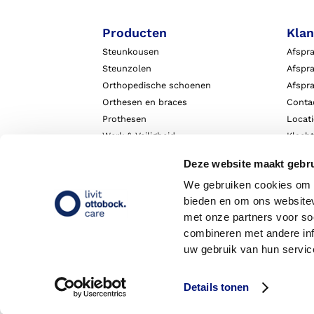
Producten
Klan
Steunkousen
Afspr
Steunzolen
Afspra
Orthopedische schoenen
Afspr
Orthesen en braces
Conta
Prothesen
Locat
Werk & Veiligheid
Klach
Exopulse suit
Garant
Deze website maakt gebru
We gebruiken cookies om c
bieden en om ons websitev
met onze partners voor so
combineren met andere inf
uw gebruik van hun servic
Details tonen
Copyright 2026 - Livit Ottobock Care