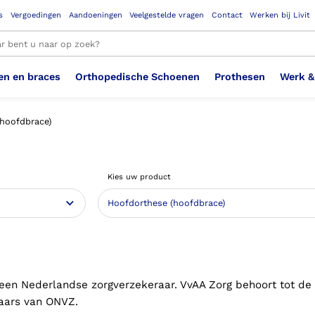
s
Vergoedingen
Aandoeningen
Veelgestelde vragen
Contact
Werken bij Livit
en en braces
Orthopedische Schoenen
Prothesen
Werk &
le resultaten
hoofdbrace)
Therapeutisch Elastische
Veiligheidsschoenen –
Sem
Ste
3D geprinte steunzolen
Been Knie
Bovenbeenprothese
Ste
Enk
Cos
Orthopedische Schoenen OSA
Arm
Kies uw product
Kousen (klasse 2)
Werknemer
OS
Vei
Ste
Hoofd Nek
Hand & Vinger prothese
Pol
Heu
Badschoenen
Ort
Vei
Rug
Sch
Sch
Verbandschoen
Wer
 een Nederlandse zorgverzekeraar. VvAA Zorg behoort tot de
aars van ONVZ.