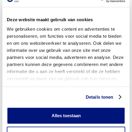
Wordt mijn knieorthese vergoed uit de basisverzekering?
Deze website maakt gebruik van cookies
Wordt mijn knieorthese vergoed vanuit een aanvullende
verzekering?
We gebruiken cookies om content en advertenties te
personaliseren, om functies voor social media te bieden
Is de knieorthese individueel vervaardigd of verkrijgbaar in
en om ons websiteverkeer te analyseren. Ook delen we
confectie standaard uitvoeringen?
informatie over uw gebruik van onze site met onze
partners voor social media, adverteren en analyse. Deze
Is de knieorthese mijn eigendom?
partners kunnen deze gegevens combineren met andere
Wanneer mag mijn knieorthese vervangen worden?
informatie die u aan ze heeft verstrekt of die ze hebben
verzameld op basis van uw gebruik van hun services.
Heb ik voor het laten aanmeten van een knieorthese
toestemming nodig van mijn zorgverzekeraar?
Details tonen
Kan ik een reserve knieorthese vergoed krijgen?
Alles toestaan
Wat valt er binnen de vergoeding van een knieorthese?
Wordt een knieorthese die ik gebruik voor sporten betaald