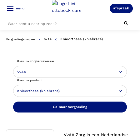
afspraak
menu
Knieorthese (kniebrace)
Vergoedingenwijzer
VvAA
Alle resultaten
Kies uw zorgverzekeraar
Kies uw product
Ga naar vergoeding
VvAA Zorg is een Nederlandse