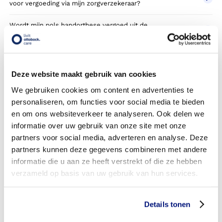
voor vergoeding via mijn zorgverzekeraar?
Wordt mijn pols handorthese vergoed uit de
basisverzekering?
Wordt mijn pols handorthese vergoed vanuit een
aanvullende verzekering?
Deze website maakt gebruik van cookies
Is de pols handorthese individueel vervaardigd of
We gebruiken cookies om content en advertenties te
verkrijgbaar in confectie standaard uitvoeringen?
personaliseren, om functies voor social media te bieden
en om ons websiteverkeer te analyseren. Ook delen we
Is de pols handorthese mijn eigendom?
informatie over uw gebruik van onze site met onze
partners voor social media, adverteren en analyse. Deze
Wanneer mag mijn pols handorthese vervangen worden?
partners kunnen deze gegevens combineren met andere
informatie die u aan ze heeft verstrekt of die ze hebben
Heb ik voor het laten aanmeten van een pols handorthese
verzameld op basis van uw gebruik van hun services.
toestemming nodig van mijn zorgverzekeraar?
Kan ik een reserve pols handorthese vergoed krijgen?
Details tonen
Wat valt er binnen de vergoeding van een pols