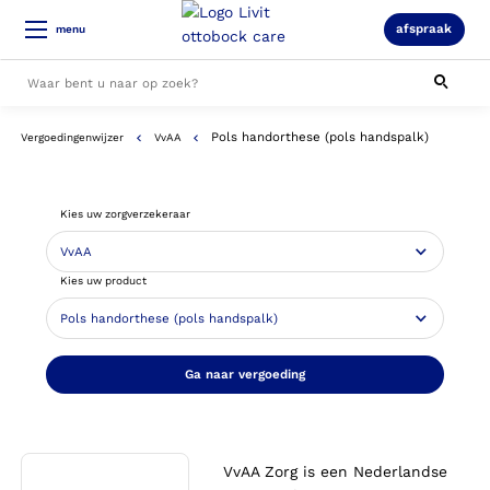
afspraak
menu
Pols handorthese (pols handspalk)
Vergoedingenwijzer
VvAA
Alle resultaten
Kies uw zorgverzekeraar
Kies uw product
Ga naar vergoeding
VvAA Zorg is een Nederlandse