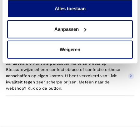
handorthese?
Alles toestaan
Nee, een pols handorthese uitsluitend gebruikt tijdens
sport wordt niet standaard vergoed vanuit uw
Aanpassen
zorgverzekering. Meer informatie over het vergoeden van
sportorthesen? Klik op de blauwe button.
Weigeren
Nee, u betaalt geen eigen bijdrage.
Ja, dat kan. U kunt als particulier via onze webshop
Blessurewijzer.nl een confectiebrace of confectie orthese
aanschaffen op eigen kosten. U bent verzekerd van Livit
kwaliteit tegen zeer scherpe prijzen. Meteen naar de
webshop? Klik op de button.