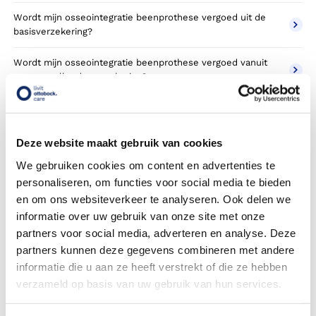
Wordt mijn osseointegratie beenprothese vergoed uit de
basisverzekering?
Wordt mijn osseointegratie beenprothese vergoed vanuit
een aanvullende verzekering?
Betaal ik een eigen risico?
Zijn er ook osseointegratie beenprothese in confectie- of
Deze website maakt gebruik van cookies
standaard uitvoeringen?
We gebruiken cookies om content en advertenties te
personaliseren, om functies voor social media te bieden
Is de osseointegratie beenprothese mijn eigendom?
en om ons websiteverkeer te analyseren. Ook delen we
Wordt de osseointegratie beenprothese geleverd onder de
informatie over uw gebruik van onze site met onze
bruikleen of lease regeling van uw zorgverzekering?
partners voor social media, adverteren en analyse. Deze
partners kunnen deze gegevens combineren met andere
Wanneer mag mijn osseointegratie beenprothese
informatie die u aan ze heeft verstrekt of die ze hebben
vervangen worden?
verzameld op basis van uw gebruik van hun services.
Heb ik voor de vergoeding van mijn osseointegratie