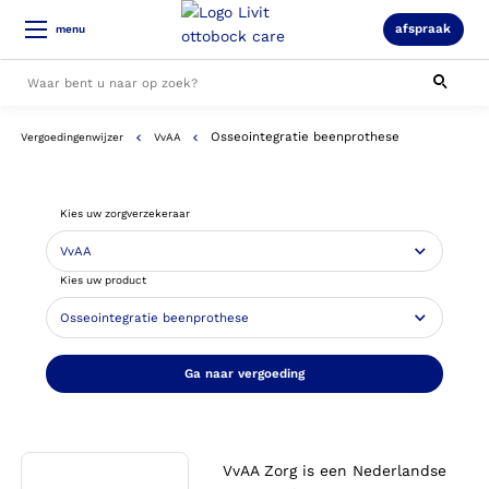
afspraak
menu
Osseointegratie beenprothese
Vergoedingenwijzer
VvAA
Alle resultaten
Kies uw zorgverzekeraar
Kies uw product
Ga naar vergoeding
VvAA Zorg is een Nederlandse