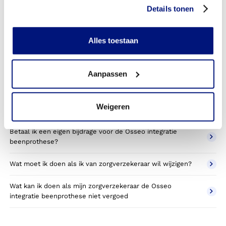
beenprothese toestemming nodig van mijn
Details tonen
zorgverzekeraar?
Kan ik een reserve osseointegratie beenprothesee vergoed
Alles toestaan
krijgen?
Wat valt er binnen de vergoeding van een osseointegratie
Aanpassen
beenprothese prothese?
Wordt een Osseo integratie prothese die ik gebruik voor
Weigeren
sporten betaald door mijn zorgverzekering?
Betaal ik een eigen bijdrage voor de Osseo integratie
beenprothese?
Wat moet ik doen als ik van zorgverzekeraar wil wijzigen?
Wat kan ik doen als mijn zorgverzekeraar de Osseo
integratie beenprothese niet vergoed