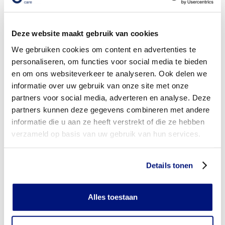
Wordt mijn vingerorthese vergoed uit de basisverzekering?
Deze website maakt gebruik van cookies
Wordt mijn vingerorthese vergoed vanuit een aanvullende
verzekering?
We gebruiken cookies om content en advertenties te
personaliseren, om functies voor social media te bieden
Is de vingerorthese individueel vervaardigd of verkrijgbaar
en om ons websiteverkeer te analyseren. Ook delen we
in confectie standaard uitvoeringen?
informatie over uw gebruik van onze site met onze
partners voor social media, adverteren en analyse. Deze
Is de vingerorthese mijn eigendom?
partners kunnen deze gegevens combineren met andere
Wanneer mag mijn vingerorthese vervangen worden?
informatie die u aan ze heeft verstrekt of die ze hebben
verzameld op basis van uw gebruik van hun services.
Heb ik voor het laten aanmeten van een vingerorthese
toestemming nodig van mijn zorgverzekeraar?
Details tonen
Kan ik een reserve vingerorthese vergoed krijgen?
Alles toestaan
Wat valt er binnen de vergoeding van een vingerorthese?
Wordt een vingerorthese die ik gebruik voor sporten