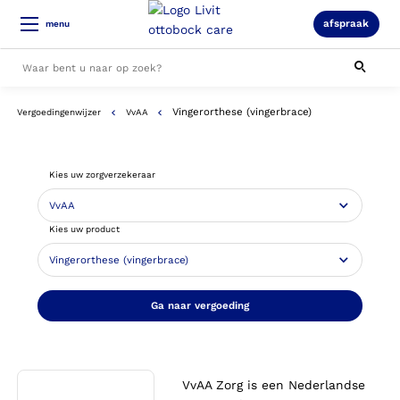
afspraak
menu
Vingerorthese (vingerbrace)
Vergoedingenwijzer
VvAA
Alle resultaten
Kies uw zorgverzekeraar
Kies uw product
Ga naar vergoeding
VvAA Zorg is een Nederlandse