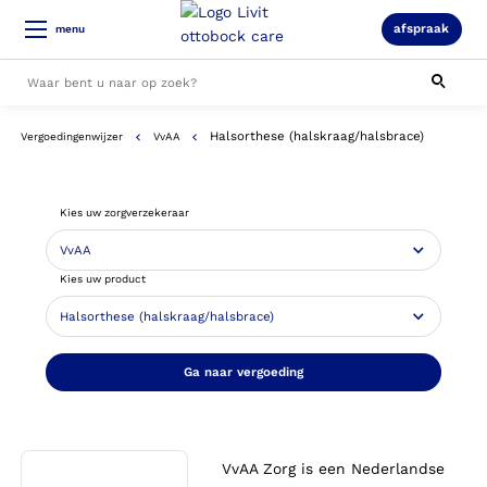
afspraak
menu
Halsorthese (halskraag/halsbrace)
Vergoedingenwijzer
VvAA
Alle resultaten
Kies uw zorgverzekeraar
Kies uw product
Ga naar vergoeding
VvAA Zorg is een Nederlandse