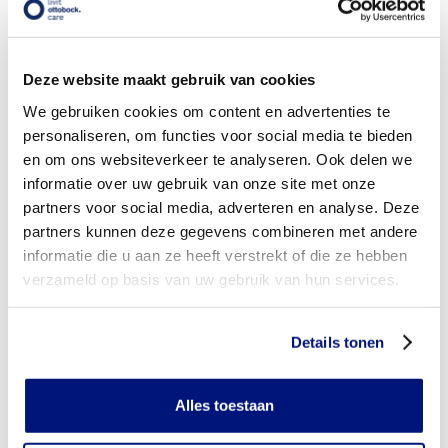
vergoeding via mijn zorgverzekeraar?
Wordt mijn halsorthese vergoed uit de basisverzekering?
Deze website maakt gebruik van cookies
Wordt mijn halsorthese vergoed vanuit een aanvullende
We gebruiken cookies om content en advertenties te
verzekering?
personaliseren, om functies voor social media te bieden
en om ons websiteverkeer te analyseren. Ook delen we
Is de halsorthese individueel vervaardigd of verkrijgbaar in
confectie standaard uitvoeringen?
informatie over uw gebruik van onze site met onze
partners voor social media, adverteren en analyse. Deze
Is de halsorthese mijn eigendom?
partners kunnen deze gegevens combineren met andere
informatie die u aan ze heeft verstrekt of die ze hebben
Wanneer mag mijn halsorthese vervangen worden?
verzameld op basis van uw gebruik van hun services.
Heb ik voor het laten aanmeten van een halsorthese
toestemming nodig van mijn zorgverzekeraar?
Details tonen
Kan ik een reserve halsorthese vergoed krijgen?
Alles toestaan
Wat valt er binnen de vergoeding van een halsorthese?