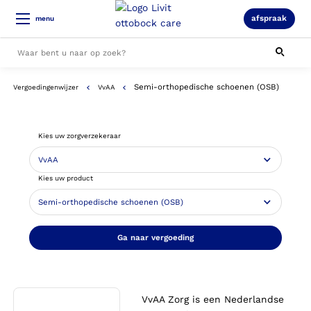
afspraak
menu
Semi-orthopedische schoenen (OSB)
Vergoedingenwijzer
VvAA
Alle resultaten
Kies uw zorgverzekeraar
Kies uw product
Ga naar vergoeding
VvAA Zorg is een Nederlandse