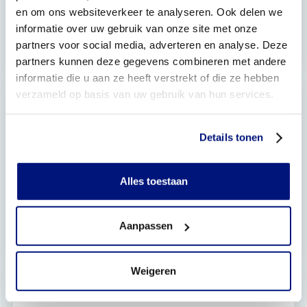
en om ons websiteverkeer te analyseren. Ook delen we
informatie over uw gebruik van onze site met onze
9 maart 2026
partners voor social media, adverteren en analyse. Deze
Een afgeplat babyhoofdje: het verhaal van
Jazzlyn
partners kunnen deze gegevens combineren met andere
informatie die u aan ze heeft verstrekt of die ze hebben
verzameld op basis van uw gebruik van hun services.
Details tonen
Alles toestaan
Aanpassen
4 december 2025
Lancering nieuwe editie Live it. magazine
Weigeren