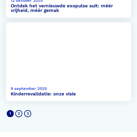
13 oktober 2025
Ontdek het vernieuwde exopulse suit: méér
vrijheid, méér gemak
9 september 2025
Kinderrevalidatie: onze visie
Berichten
1
2
3
paginering