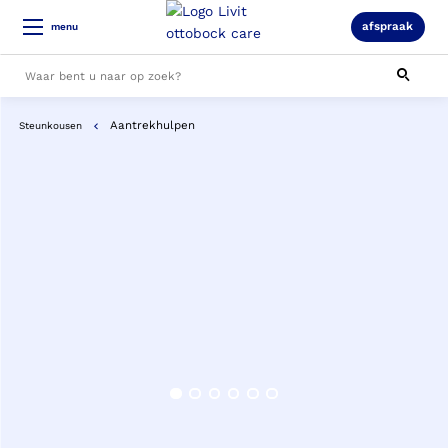
afspraak
menu
Aantrekhulpen
Steunkousen
Alle resultaten