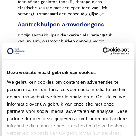
teen of een gesloten teen. Bij therapeutisch
elastische kousen met een open teen van Livit
ontvangt u standaard een eenvoudig glijsokje.
Aantrekhulpen armverlengend
Dit zijn aantrekhulpen die werken als verlengstuk
van uw arm, waardoor bukken onnodig wordt.
Aantrekhulpen elektrisch
Wanneer het aantrekken wel gaat, met of zonder
thuiszorg, maar het uittrekken een probleem is dat
Deze website maakt gebruik van cookies
ook niet met weerstand verlagende- en/of arm
verlengende hulpmiddelen kan worden opgelost,
We gebruiken cookies om content en advertenties te
zijn er ook nog elektrische aantrekhulpen, zoals de
personaliseren, om functies voor social media te bieden
Ort-O-mate
of het steunkouspistool. De Ort-o-
en om ons websiteverkeer te analyseren. Ook delen we
mate is een apparaatje dat aan de muur wordt
informatie over uw gebruik van onze site met onze
bevestigd en dat de elastische kousen voor u
partners voor social media, adverteren en analyse. Deze
uittrekt. Het steunkouspistool zorgt dat de opening
van de elastische kousen mechanisch
partners kunnen deze gegevens combineren met andere
opengehouden wordt, zodat de kous makkelijker
informatie die u aan ze heeft verstrekt of die ze hebben
over de voet en het been getrokken kan worden.
verzameld op basis van uw gebruik van hun services.