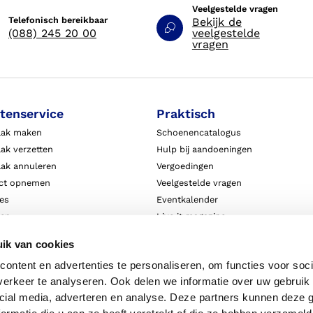
Veelgestelde vragen
Telefonisch bereikbaar
Bekijk de
(088) 245 20 00
veelgestelde
vragen
tenservice
Praktisch
aak maken
Schoenencatalogus
ak verzetten
Hulp bij aandoeningen
aak annuleren
Vergoedingen
ct opnemen
Veelgestelde vragen
ies
Eventkalender
ten
Live it magazine
ie en aansprakelijkheid
Klantverhalen
ik van cookies
Algemene Bedrijfsinformatie
ontent en advertenties te personaliseren, om functies voor soci
Algemene voorwaarden
erkeer te analyseren. Ook delen we informatie over uw gebruik 
Privacy
cial media, adverteren en analyse. Deze partners kunnen deze