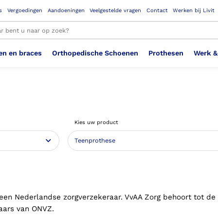
s
Vergoedingen
Aandoeningen
Veelgestelde vragen
Contact
Werken bij Livit
en en braces
Orthopedische Schoenen
Prothesen
Werk &
le resultaten
Therapeutisch Elastische
Veiligheidsschoenen –
Sem
Ste
3D geprinte steunzolen
Been Knie
Bovenbeenprothese
Ste
Enk
Cos
Orthopedische Schoenen OSA
Arm
Kies uw product
Kousen (klasse 2)
Werknemer
OS
Vei
Ste
Hoofd Nek
Hand & Vinger prothese
Pol
Heu
Badschoenen
Ort
Vei
Rug
Sch
Sch
Verbandschoen
Wer
 een Nederlandse zorgverzekeraar. VvAA Zorg behoort tot de
aars van ONVZ.