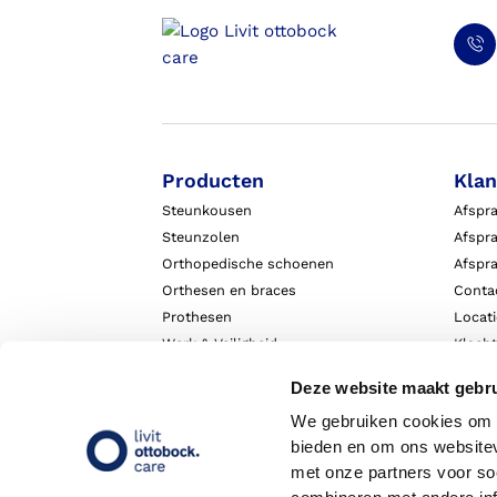
Producten
Klan
Steunkousen
Afspr
Steunzolen
Afspra
Orthopedische schoenen
Afspr
Orthesen en braces
Conta
Prothesen
Locat
Werk & Veiligheid
Klach
Exopulse suit
Garant
Deze website maakt gebru
We gebruiken cookies om c
bieden en om ons websitev
met onze partners voor so