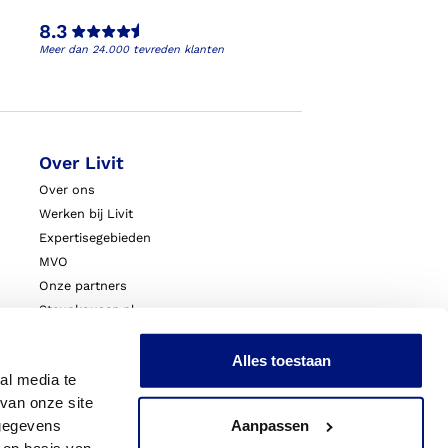
8.3
Meer dan 24.000 tevreden klanten
Over Livit
Over ons
Werken bij Livit
Expertisegebieden
MVO
Onze partners
Steunkousen.nl
Blessurewijzer.nl
VoetExpert
Alles toestaan
al media te
Nieuws
van onze site
Innovatie & Onderzoek
 gegevens
Aanpassen
Livit Zorgprofessionals