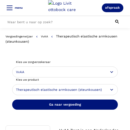
afspraak
menu
Therapeutisch elastische armkousen
Vergoedingenwijzer
VvAA
Alle resultaten
(steunkousen)
Kies uw zorgverzekeraar
Kies uw product
Ga naar vergoeding