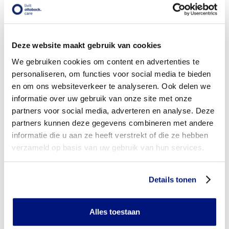
Moet ik voor armkousen een eigen bijdrage betalen?
Heb ik vooraf toestemming nodig van mijn
zorgverzekeraar?
Deze website maakt gebruik van cookies
Heb ik een verwijsbrief nodig?
We gebruiken cookies om content en advertenties te
personaliseren, om functies voor social media te bieden
Wie mogen een verwijsbrief schrijven voor steunkousen?
en om ons websiteverkeer te analyseren. Ook delen we
informatie over uw gebruik van onze site met onze
Heb ik een verwijsbrief nodig bij een andere soort kousen?
partners voor social media, adverteren en analyse. Deze
partners kunnen deze gegevens combineren met andere
Heb ik recht op een extra paar/stuk armkousen om
informatie die u aan ze heeft verstrekt of die ze hebben
dagelijks te wisselen?
verzameld op basis van uw gebruik van hun services.
Wanneer mag ik van mijn zorgverzekeraar nieuwe kousen
bestellen (gebruikstermijn)?
Details tonen
Kan ik ook een extra armkousen bestellen op eigen kosten
als het niet vergoed wordt door mijn zorgverzekeraar?
Alles toestaan
Wordt een aan-en/of uittrekhulpmiddel vergoed vanuit de