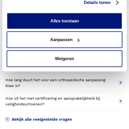
Details tonen
Veelgestelde vragen over werk
en veiligheid
Alles toestaan
Heb ik een verwijsbrief van een arts/specialist nodig?
Aanpassen
Heeft mijn werknemer een verwijzing van een specialist
nodig?
Weigeren
Hoe gaat het aanmeten van veiligheidsschoenen in z’n
werk?
Hoe lang duurt het voor een orthopedische aanpassing
klaar is?
Hoe zit het met certificering en aansprakelijkheid bij
veiligheidsschoenen?
Bekijk alle veelgestelde vragen