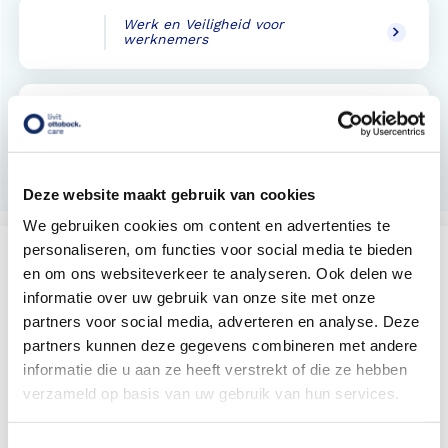
Werk en Veiligheid voor
werknemers
Informatie voor arboprofessionals
Deze website maakt gebruik van cookies
We gebruiken cookies om content en advertenties te
personaliseren, om functies voor social media te bieden
Vind een Livit werk en veiligheid
en om ons websiteverkeer te analyseren. Ook delen we
locatie bij u in de buurt
informatie over uw gebruik van onze site met onze
Met meer dan 140 locaties vindt u altijd een locatie bij
u in de buurt
partners voor social media, adverteren en analyse. Deze
partners kunnen deze gegevens combineren met andere
informatie die u aan ze heeft verstrekt of die ze hebben
verzameld op basis van uw gebruik van hun services.
Livit vestiging zoeken