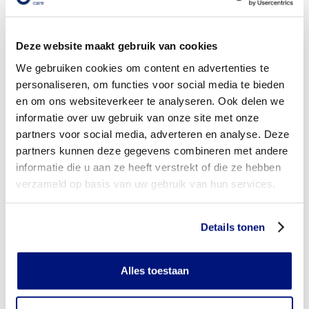
Wordt mijn liesorthese vergoed uit de basisverzekering?
Deze website maakt gebruik van cookies
Wordt mijn liesorthese vergoed vanuit een aanvullende
verzekering?
We gebruiken cookies om content en advertenties te
personaliseren, om functies voor social media te bieden
Is de liesorthese individueel vervaardigd of verkrijgbaar in
en om ons websiteverkeer te analyseren. Ook delen we
confectie standaard uitvoeringen?
informatie over uw gebruik van onze site met onze
partners voor social media, adverteren en analyse. Deze
Is de liesorthese mijn eigendom?
partners kunnen deze gegevens combineren met andere
Wanneer mag mijn liesorthese vervangen worden?
informatie die u aan ze heeft verstrekt of die ze hebben
verzameld op basis van uw gebruik van hun services.
Heb ik voor het laten aanmeten van een liesorthese
toestemming nodig van mijn zorgverzekeraar?
Details tonen
Kan ik een reserve liesorthese vergoed krijgen?
Alles toestaan
Wat valt er binnen de vergoeding van een liesorthese?
Wordt een liesorthese die ik gebruik voor sporten betaald