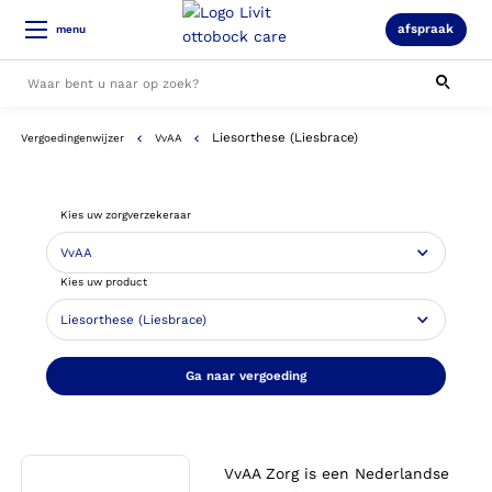
afspraak
menu
Liesorthese (Liesbrace)
Vergoedingenwijzer
VvAA
Alle resultaten
Kies uw zorgverzekeraar
Kies uw product
Ga naar vergoeding
VvAA Zorg is een Nederlandse