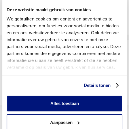
Deze website maakt gebruik van cookies
We gebruiken cookies om content en advertenties te
Livit vestiging zoeken
personaliseren, om functies voor social media te bieden
en om ons websiteverkeer te analyseren. Ook delen we
informatie over uw gebruik van onze site met onze
partners voor social media, adverteren en analyse. Deze
Wordt uw behandeling door uw
partners kunnen deze gegevens combineren met andere
verzekering vergoed?
informatie die u aan ze heeft verstrekt of die ze hebben
Selecteer uw verzekeraar om te kijken of u vergoed
wordt
verzameld op basis van uw gebruik van hun services.
Details tonen
Bekijk vergoedingen
Alles toestaan
Veelgestelde vragen over
Aanpassen
orthesen en braces