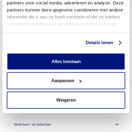
partners voor social media, adverteren en analyse. Deze
partners kunnen deze gegevens combineren met andere
Vind een Livit orthopedische
informatie die u aan ze heeft verstrekt of die ze hebben
schoenen locatie bij u in de
verzameld op basis van uw gebruik van hun services.
buurt
Met meer dan 140 locaties vindt u altijd een locatie bij
u in de buurt
Details tonen
Alles toestaan
Livit vestiging zoeken
Aanpassen
Wordt uw behandeling door uw
verzekering vergoed?
Weigeren
Selecteer uw verzekeraar om te kijken of u vergoed
wordt