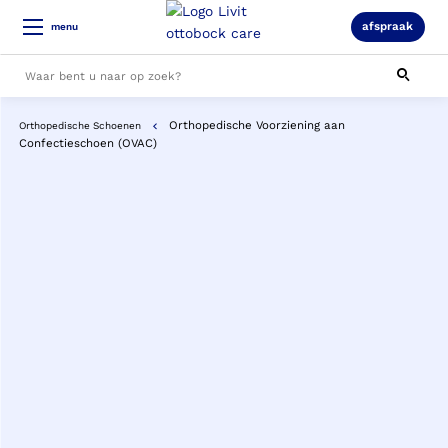
afspraak
menu
Orthopedische Voorziening aan
Orthopedische Schoenen
Alle resultaten
Confectieschoen (OVAC)