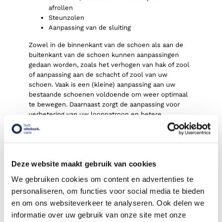
afrollen
Steunzolen
Aanpassing van de sluiting
Zowel
in de binnenkant van
de schoen als aan de
buitenkant van de
schoen kunnen aanpassingen
gedaan worden, zoals
het
verhogen van hak of zool
of
aanpassing
aan de schacht
of zool
van
uw
schoen. Vaak is een (kleine) aanpassing aan
uw
bestaande schoenen voldoende om weer optimaal
te bewegen
. Daarnaast zorgt de aanpassing
voor
verbetering van
uw
looppatroon
en betere
afwikkeling van
uw
voet. Onze orthopedisch
adviseurs kunnen
u
helpen om advies te geven,
welke mogelijkheden in
uw
geval van toepassing
zijn, aangezien dit niet alle schoenen hiervoor
Deze website maakt gebruik van cookies
geschikt zijn. Meer weten? Neem contact met ons
op voor meer informatie en advies.
We gebruiken cookies om content en advertenties te
8.9
personaliseren, om functies voor social media te bieden
Bekijk alle reviews
en om ons websiteverkeer te analyseren. Ook delen we
69
beoordelingen
informatie over uw gebruik van onze site met onze