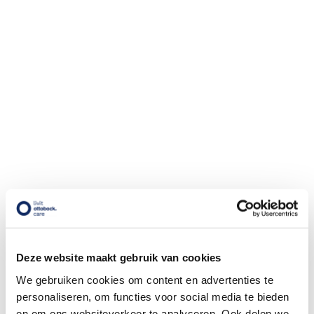
Productie en Proces
We investeren in slimme, digitale en efficiënte processen.
Ons doel: hoge kwaliteit, minder verspilling en minder
Deze website maakt gebruik van cookies
transportkilometers. Ook verduurzamen we onze
vestigingen en wagenpark om het gebruik van gas en CO2
We gebruiken cookies om content en advertenties te
uitstoot te verminderen.
personaliseren, om functies voor social media te bieden
en om ons websiteverkeer te analyseren. Ook delen we