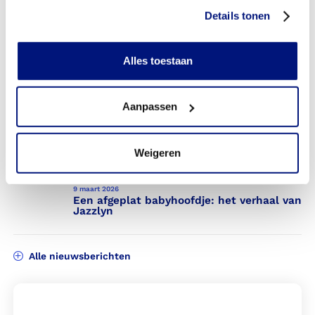
schermen bij Livit
Details tonen
1 april 2026
Alles toestaan
Leven met een tremor? David deelt hoe
hij zijn vrijheid terugvond
Aanpassen
9 maart 2026
Kijk mee: Truus probeert het exopulse suit
Weigeren
9 maart 2026
Een afgeplat babyhoofdje: het verhaal van
Jazzlyn
Alle nieuwsberichten