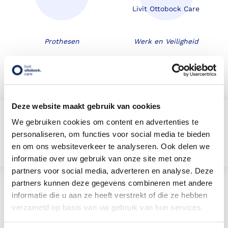
Prothesen
Werk en Veiligheid
Heeft u last van uw spieren of gewrichten?
Bekijk onze aandoeningenchecker en
Deze website maakt gebruik van cookies
lees welke hulpmiddelen u zouden
We gebruiken cookies om content en advertenties te
kunnen ondersteunen.
personaliseren, om functies voor social media te bieden
en om ons websiteverkeer te analyseren. Ook delen we
check
informatie over uw gebruik van onze site met onze
partners voor social media, adverteren en analyse. Deze
partners kunnen deze gegevens combineren met andere
Nieuws & updates
informatie die u aan ze heeft verstrekt of die ze hebben
verzameld op basis van uw gebruik van hun services.
21 mei 2026
Nieuwe bedrijfsfilm: een kijkje achter de