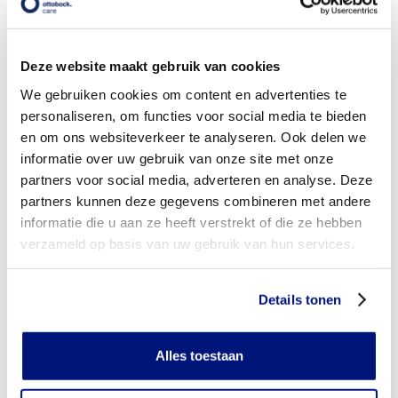
Onze dienstverlening
Deze website maakt gebruik van cookies
We gebruiken cookies om content en advertenties te
personaliseren, om functies voor social media te bieden
en om ons websiteverkeer te analyseren. Ook delen we
informatie over uw gebruik van onze site met onze
Aanmeten
partners voor social media, adverteren en analyse. Deze
partners kunnen deze gegevens combineren met andere
Maken
informatie die u aan ze heeft verstrekt of die ze hebben
Afleveren
verzameld op basis van uw gebruik van hun services.
Vergoeden en betalen
Details tonen
Controleren
Vragen en opmerkingen
Alles toestaan
Blessurewijzer.nl
Steunkousen.nl