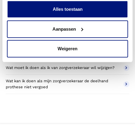
Kan ik een reserve deelhand prothese vergoed krijgen?
Alles toestaan
Wat valt er binnen de vergoeding van een deelhand
prothese?
Aanpassen
Wordt een deelhand prothese die ik gebruik voor sporten
betaald door mijn zorgverzekering?
Weigeren
Betaal ik een eigen bijdrage voor de polsprothese?
Wat moet ik doen als ik van zorgverzekeraar wil wijzigen?
Wat kan ik doen als mijn zorgverzekeraar de deelhand
prothese niet vergoed