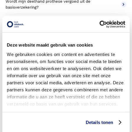
Wordt mijn deelhand prothese vergoed uit de
basisverzekering?
Wordt mijn deelhand prothese vergoed vanuit een
aanvullende verzekering?
Betaal ik een eigen risico?
Deze website maakt gebruik van cookies
Zijn er ook deelhand prothesen in confectie- of standaard
We gebruiken cookies om content en advertenties te
uitvoeringen?
personaliseren, om functies voor social media te bieden
en om ons websiteverkeer te analyseren. Ook delen we
Is de deelhand prothese mijn eigendom?
informatie over uw gebruik van onze site met onze
partners voor social media, adverteren en analyse. Deze
Wordt de deelhand prothese geleverd onder de bruikleen
partners kunnen deze gegevens combineren met andere
of lease regeling van uw zorgverzekering?
informatie die u aan ze heeft verstrekt of die ze hebben
Wanneer mag mijn deelhand prothese vervangen worden?
verzameld op basis van uw gebruik van hun services.
Heb ik voor de vergoeding van mijn deelhand prothese
toestemming nodig van mijn zorgverzekeraar?
Details tonen