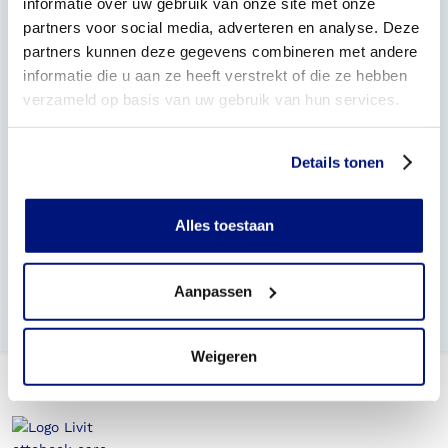
informatie over uw gebruik van onze site met onze
partners voor social media, adverteren en analyse. Deze
Informatie vergoedingen Steunzolen
partners kunnen deze gegevens combineren met andere
Informatie vergoedingen Orthopedische schoenen
informatie die u aan ze heeft verstrekt of die ze hebben
verzameld op basis van uw gebruik van hun services.
Informatie vergoeding Steunkousen
Informatie vergoedingen Prothesen
Details tonen
Informatie vergoedingen Orthesen (braces)
Alles toestaan
Livit heeft contracten met bijna alle zorgverzekeraars,
bekijk het overzicht
Aanpassen
Weigeren