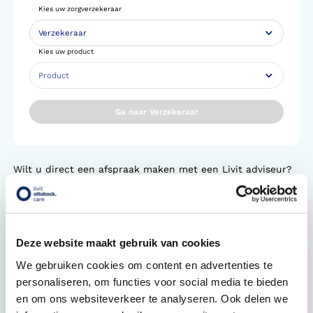
Kies uw zorgverzekeraar
Kies uw product
Ga naar Verzekeraar
Wilt u direct een afspraak maken met een Livit adviseur?
Plan dan
hier uw afspraak
op één van onze locaties.
Meer informatie over vergoedingen
Informatie over eigen risico
Deze website maakt gebruik van cookies
We gebruiken cookies om content en advertenties te
Informatie over eigen bijdrage
personaliseren, om functies voor social media te bieden
en om ons websiteverkeer te analyseren. Ook delen we
Wat moet ik meenemen naar mijn eerste afspraak?