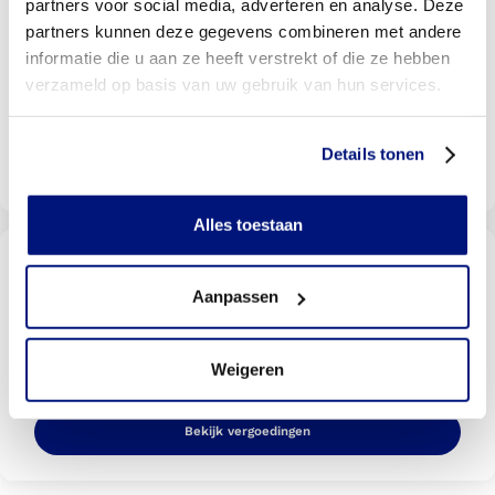
partners voor social media, adverteren en analyse. Deze
braces locatie bij u in de buurt
partners kunnen deze gegevens combineren met andere
Met meer dan 140 locaties vindt u altijd een locatie bij
informatie die u aan ze heeft verstrekt of die ze hebben
u in de buurt
verzameld op basis van uw gebruik van hun services.
Details tonen
Livit vestiging zoeken
Alles toestaan
Wordt uw behandeling door uw
verzekering vergoed?
Aanpassen
Selecteer uw verzekeraar om te kijken of u vergoed
wordt
Weigeren
Bekijk vergoedingen