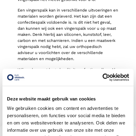
Een vingerspalk kan in verschillende uitvoeringen en
materialen worden geleverd. Het kan zijn dat een
confectiespalk voldoende is. Is dit niet het geval,
dan kunnen wij ook een vingerspalk voor u op maat
maken. Denk hierbij aan siliconen, kunststof, leer,
carbon en met scharnieren. Indien u een maatwerk
vingerspalk nodig hebt, zal uw orthopedisch
adviseur u voorlichten over de verschillende
materialen en mogelijkheden.
Wij werken met hoge kwaliteit confectiespalken. Al
onze merken zijn zorgvuldig door onze orthopedisch
adviseurs geselecteerd op hun kwaliteit en
duurzaamheid.
8.3
Deze website maakt gebruik van cookies
Bekijk alle reviews
We gebruiken cookies om content en advertenties te
578
beoordelingen
personaliseren, om functies voor social media te bieden
en om ons websiteverkeer te analyseren. Ook delen we
informatie over uw gebruik van onze site met onze
Vind een Livit orthesen en