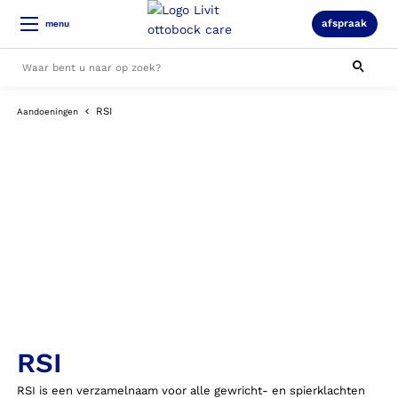
afspraak
menu
RSI
Aandoeningen
Alle resultaten
RSI
RSI is een verzamelnaam voor alle gewricht- en spierklachten