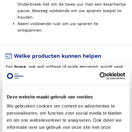
Onderbreek het om de twee uur met een kwartiertje
pauze.
Beweeg voldoende om uw spieren soepel te
houden.
Neem voldoende rust om uw spieren te
ontspannen.
Welke producten kunnen helpen
Een
brace
, ook wel orthese of spalk genoemd, wordt vaak
ingezet bij RSI-klachten. Een brace geeft het lichaamsdeel
rust en ondersteuning en corrigeert de lichaamshouding.
Dit zorgt voor een afname van pijnklachten.
Deze website maakt gebruik van cookies
Een greep aan relevante hulpmiddelen
We gebruiken cookies om content en advertenties te
personaliseren, om functies voor social media te bieden
en om ons websiteverkeer te analyseren. Ook delen we
informatie over uw gebruik van onze site met onze