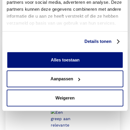
partners voor social media, adverteren en analyse. Deze
partners kunnen deze gegevens combineren met andere
informatie die u aan ze heeft verstrekt of die ze hebben
Polsbrace kopen
verzameld op basis van uw gebruik van hun services.
Naar onze webwinkel
Details tonen
Alles toestaan
Duimbrace kopen
Aanpassen
Naar onze webwinkel
Weigeren