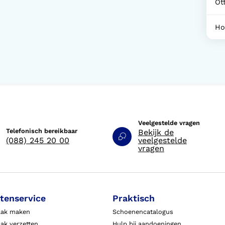
Ot
Ho
Veelgestelde vragen
Telefonisch bereikbaar
Bekijk de
(088) 245 20 00
veelgestelde
vragen
tenservice
Praktisch
aak maken
Schoenencatalogus
ak verzetten
Hulp bij aandoeningen