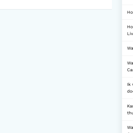
Ho
Ho
Li
Wa
Wa
Ca
Ik
do
Ka
th
Wat