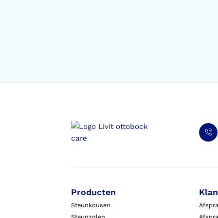
Producten
Klan
Steunkousen
Afspr
Steunzolen
Afspra