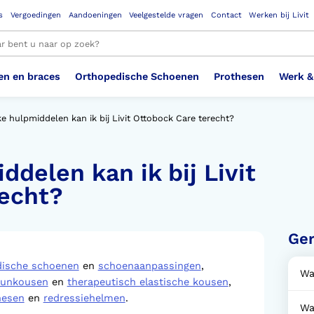
s
Vergoedingen
Aandoeningen
Veelgestelde vragen
Contact
Werken bij Livit
en en braces
Orthopedische Schoenen
Prothesen
Werk &
le resultaten
e hulpmiddelen kan ik bij Livit Ottobock Care terecht?
delen kan ik bij Livit
Therapeutisch Elastische
Veiligheidsschoenen –
Sem
Ste
3D geprinte steunzolen
Been Knie
Bovenbeenprothese
Ste
Enk
Cos
Orthopedische Schoenen OSA
Arm
Kousen (klasse 2)
Werknemer
OS
Vei
recht?
Ste
Hoofd Nek
Hand & Vinger prothese
Pol
Heu
Badschoenen
Ort
Vei
Ger
Rug
Sch
Sch
dische schoenen
en
schoenaanpassingen
,
Verbandschoen
Wer
Wa
eunkousen
en
therapeutisch elastische kousen
,
hesen
en
redressiehelmen
.
Wa