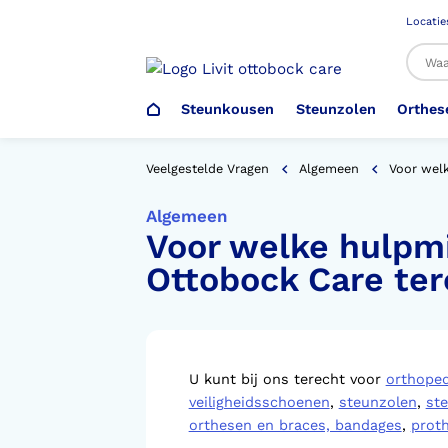
Locatie
Steunkousen
Steunzolen
Orthes
Al
Veelgestelde Vragen
Algemeen
Voor welk
Algemeen
Voor welke hulpmid
Veiligheidsschoenen –
Steunzolen
Arm Elleboog
Armprothese
Steunkousen (klasse 1)
Schoenencatalogus
Werkgever
Ottobock Care te
Heup Bekken Lies
Elleboogprothese
Voetdrukmeting
Aantrekhulpen
Ambulo
Romp Buik
Onderbeenprothese
Orthopedische Voorziening aan
U kunt bij ons terecht voor
orthope
Confectieschoen (OVAC)
veiligheidsschoenen
,
steunzolen
,
st
orthesen en braces, bandages
,
prot