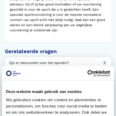
adviseur. Hij of zij kan goed inschatten of uw voorziening
geschikt is voor de sport die u in gedachten heeft. Een
speciale sportvoorziening is voor de meeste recreatieve
vormen van sport echt niet altijd nodig. Vaak kan een goed
advies en een kleine aanpassing aan uw dagelijkse
voorziening al voldoende zijn.
Gerelateerde vragen
Zijn er steunzolen voor het sporten?
Ik heb al heel lang niet gesport, of nooit gesport, kan
ik dan zomaar beginnen?
Hoeveel kost een sportvoorziening?
Deze website maakt gebruik van cookies
We gebruiken cookies om content en advertenties te
Krijg ik een sportvoorziening vergoed?
personaliseren, om functies voor social media te bieden
en om ons websiteverkeer te analyseren. Ook delen we
Bij welke sportvereniging kan ik terecht?