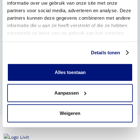
informatie over uw gebruik van onze site met onze
partners voor social media, adverteren en analyse. Deze
Heb ik altijd een extra voorziening nodig om te
sporten?
partners kunnen deze gegevens combineren met andere
informatie die u aan ze heeft verstrekt of die ze hebben
Wat te doen als mijn orthese kapotgaat tijdens het
verzameld op basis van uw gebruik van hun services.
sporten?
Mag ik met een orthese mee doen aan
Details tonen
sportcompetities?
Is het mogelijk een zwembad enkel voet orthese
Alles toestaan
(EVO) te krijgen?
Mag ik voetballen met mijn enkel voet orthese?
Aanpassen
Weigeren