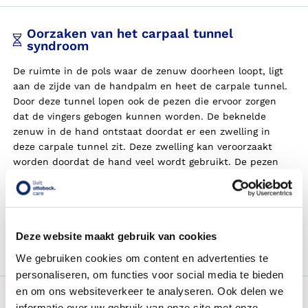
Oorzaken van het carpaal tunnel
syndroom
De ruimte in de pols waar de zenuw doorheen loopt, ligt
aan de zijde van de handpalm en heet de carpale tunnel.
Door deze tunnel lopen ook de pezen die ervoor zorgen
dat de vingers gebogen kunnen worden. De beknelde
zenuw in de hand ontstaat doordat er een zwelling in
deze carpale tunnel zit. Deze zwelling kan veroorzaakt
worden doordat de hand veel wordt gebruikt. De pezen
die in de carpaal tunnel liggen kunnen dan geïrriteerd
raken. Ook kan er een zwelling ontstaat door een ongeluk,
waarbij de pols beschadigd raakt. Verder kan men CTS
krijgen wanneer men vocht vasthoudt, bijvoorbeeld tijdens
Deze website maakt gebruik van cookies
een zwangerschap of door bepaalde aandoeningen, zoals
aan de schildklier of diabetes.
We gebruiken cookies om content en advertenties te
personaliseren, om functies voor social media te bieden
en om ons websiteverkeer te analyseren. Ook delen we
Behandeling bij het carpaal tunnel
informatie over uw gebruik van onze site met onze