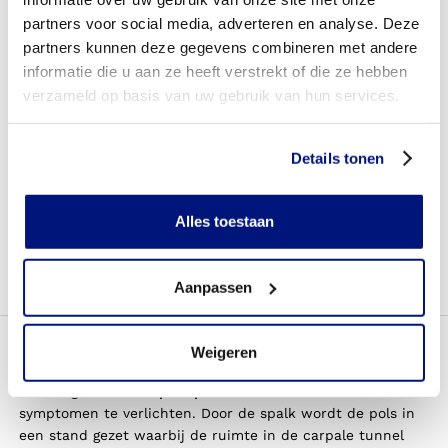
syndroom
partners voor social media, adverteren en analyse. Deze
partners kunnen deze gegevens combineren met andere
Het carpaal tunnel syndroom kan op verschillende
manieren worden behandeld. De keuze van een
informatie die u aan ze heeft verstrekt of die ze hebben
behandeling hangt onder andere af van de ernst en duur
verzameld op basis van uw gebruik van hun services.
van uw klachten en de mate waarin het u dagelijkse
functioneren beïnvloedt.
Details tonen
Zo is het dragen van een
polsspalk
effectief in het
verminderen van symptomen. Een injectie met
corticosteroïden kan in een vroege fase de klachten van
Alles toestaan
carpaal tunnel syndroom verminderen, maar meestal
komen de klachten weer terug. Ook is een injectie niet
volledig zonder risico.
Aanpassen
Weigeren
Welke producten kunnen helpen
Het dragen van een
polsspalk
is bedoeld om de
symptomen te verlichten. Door de spalk wordt de pols in
een stand gezet waarbij de ruimte in de carpale tunnel