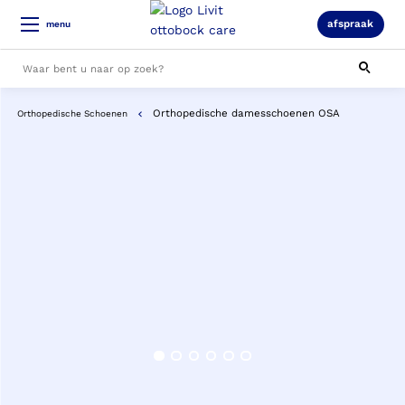
afspraak
menu
Orthopedische damesschoenen OSA
Orthopedische Schoenen
Alle resultaten