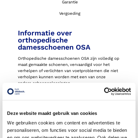
Garantie
Vergoeding
Informatie over
orthopedische
damesschoenen OSA
Orthopedische damesschoenen OSA zijn volledig op
maat gemaakte schoenen, vervaardigd voor het
verhelpen of verlichten van voetproblemen die niet
verholpen kunnen worden met een van onze
andere schoenoplossingen.
Uw voeten vormen de basis voor onze
orthopedische schoenen: Livit Ottobock Care
schoenen worden op volledig individuele leesten
gemaakt, met de vorm en functionaliteit die nodig is
Deze website maakt gebruik van cookies
voor uw voet. U bent daarbij helemaal vrij in uw
We gebruiken cookies om content en advertenties te
keuze in de leersoort en kleur van uw
personaliseren, om functies voor social media te bieden
orthopedische schoenen.
en om ons websiteverkeer te analyseren. Ook delen we