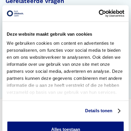
Gerelateerde vragen
Wat gebeurt er bij het ophalen van de aangepaste
schoenen?
Worden aanpassingen aan confectieschoenen
Deze website maakt gebruik van cookies
vergoed?
We gebruiken cookies om content en advertenties te
personaliseren, om functies voor social media te bieden
Hoe gaat het maatnemen in zijn werk?
en om ons websiteverkeer te analyseren. Ook delen we
informatie over uw gebruik van onze site met onze
Wat neem ik mee naar een eerste afspraak?
partners voor social media, adverteren en analyse. Deze
Wat zijn orthopedische schoenen?
partners kunnen deze gegevens combineren met andere
informatie die u aan ze heeft verstrekt of die ze hebben
verzameld op basis van uw gebruik van hun services.
Details tonen
Alles toestaan