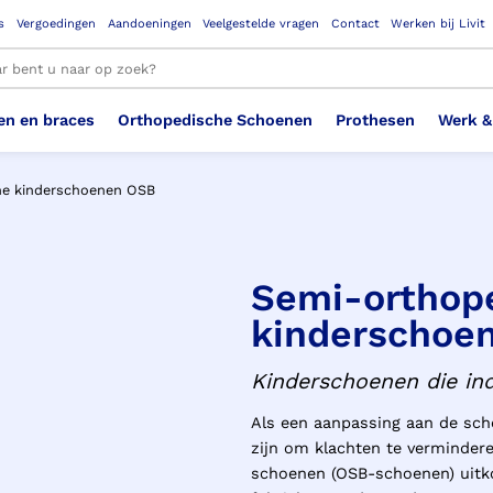
s
Vergoedingen
Aandoeningen
Veelgestelde vragen
Contact
Werken bij Livit
en en braces
Orthopedische Schoenen
Prothesen
Werk &
le resultaten
he kinderschoenen OSB
Therapeutisch Elastische
Veiligheidsschoenen –
Sem
Ste
3D geprinte steunzolen
Been Knie
Bovenbeenprothese
Ste
Enk
Cos
Orthopedische Schoenen OSA
Arm
Kousen (klasse 2)
Werknemer
OS
Vei
Semi-orthop
kinderschoe
Ste
Hoofd Nek
Hand & Vinger prothese
Pol
Heu
Badschoenen
Ort
Vei
Kinderschoenen die in
Rug
Sch
Sch
Verbandschoen
Wer
Als een aanpassing aan de sch
zijn om klachten te verminde
schoenen (OSB-schoenen) uitk