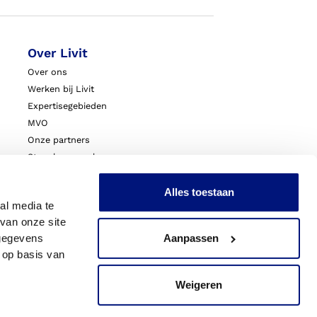
Over Livit
Over ons
Werken bij Livit
Expertisegebieden
MVO
Onze partners
Steunkousen.nl
Blessurewijzer.nl
VoetExpert
Alles toestaan
al media te
Nieuws
van onze site
Innovatie & Onderzoek
 gegevens
Aanpassen
Livit Zorgprofessionals
 op basis van
Weigeren
acy
Sitemap
Cookies