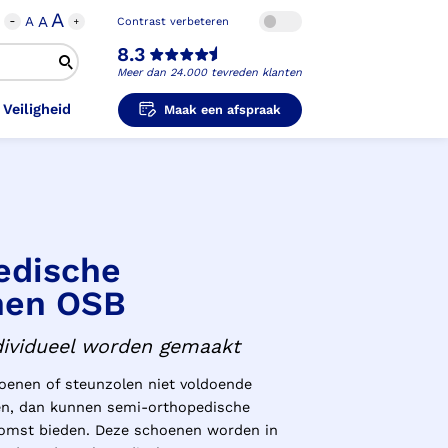
A
A
A
Contrast verbeteren
8.3
Meer dan 24.000 tevreden klanten
 Veiligheid
Maak een afspraak
i-Orthopedische Schoenen
unzolen in
unzolen voor Sport
el Voet
metische Prothese
kousen
B
ligheidsschoenen
edische
nen OSB
unzolen in
s Hand Duim
pprothese
hopedische Pantoffels
ligheidsschoenen
dividueel worden gemaakt
ouder
ouderprothese
k en Veiligheid
oenen of steunzolen niet voldoende
ren, dan kunnen semi-orthopedische
omst bieden. Deze schoenen worden in