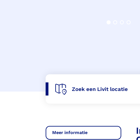
Voorlopige orthopedische
schoenen (VLOS)
Zoek een Livit locatie
Meer informatie