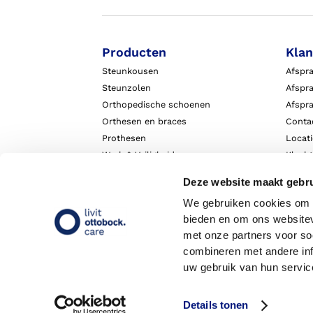
Producten
Klan
Steunkousen
Afspr
Steunzolen
Afspra
Orthopedische schoenen
Afspr
Orthesen en braces
Conta
Prothesen
Locat
Werk & Veiligheid
Klach
Exopulse suit
Garant
Deze website maakt gebru
We gebruiken cookies om c
bieden en om ons websitev
met onze partners voor so
combineren met andere inf
uw gebruik van hun servic
Details tonen
Copyright 2026 - Livit Ottobock Care