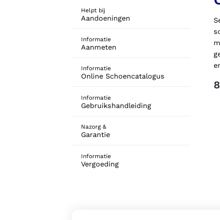
Helpt bij
Aandoeningen
S
s
Informatie
m
Aanmeten
g
e
Informatie
Online Schoencatalogus
8
Informatie
Gebruikshandleiding
Nazorg &
Garantie
Informatie
Vergoeding