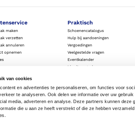
tenservice
Praktisch
aak maken
Schoenencatalogus
ak verzetten
Hulp bij aandoeningen
aak annuleren
Vergoedingen
ct opnemen
Veelgestelde vragen
ies
Eventkalender
ten
Live it magazine
ie en aansprakelijkheid
Klantverhalen
ik van cookies
Algemene Bedrijfsinformatie
ontent en advertenties te personaliseren, om functies voor soci
Algemene voorwaarden
erkeer te analyseren. Ook delen we informatie over uw gebruik 
Privacy
cial media, adverteren en analyse. Deze partners kunnen deze
ormatie die u aan ze heeft verstrekt of die ze hebben verzameld
es.
Disclaimer
Priv