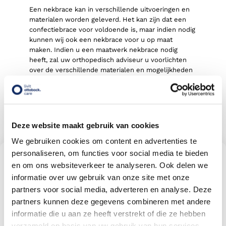
Een nekbrace kan in verschillende uitvoeringen en
materialen worden geleverd. Het kan zijn dat een
confectiebrace voor voldoende is, maar indien nodig
kunnen wij ook een nekbrace voor u op maat
maken. Indien u een maatwerk nekbrace nodig
heeft, zal uw orthopedisch adviseur u voorlichten
over de verschillende materialen en mogelijkheden
voor uw maatwerk nekbrace.
8.3
Bekijk alle reviews
577
beoordelingen
Deze website maakt gebruik van cookies
We gebruiken cookies om content en advertenties te
personaliseren, om functies voor social media te bieden
Vind een Livit orthesen en
en om ons websiteverkeer te analyseren. Ook delen we
braces locatie bij u in de buurt
informatie over uw gebruik van onze site met onze
Met meer dan 140 locaties vindt u altijd een locatie bij
u in de buurt
partners voor social media, adverteren en analyse. Deze
partners kunnen deze gegevens combineren met andere
informatie die u aan ze heeft verstrekt of die ze hebben
verzameld op basis van uw gebruik van hun services.