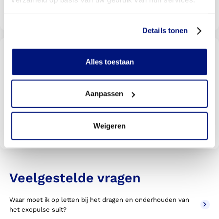
Livit vestiging zoeken
Details tonen
Wordt uw behandeling door uw
verzekering vergoed?
Alles toestaan
Selecteer uw verzekeraar om te kijken of u vergoed
wordt
Aanpassen
Weigeren
Bekijk vergoedingen
Veelgestelde vragen
Waar moet ik op letten bij het dragen en onderhouden van
het exopulse suit?