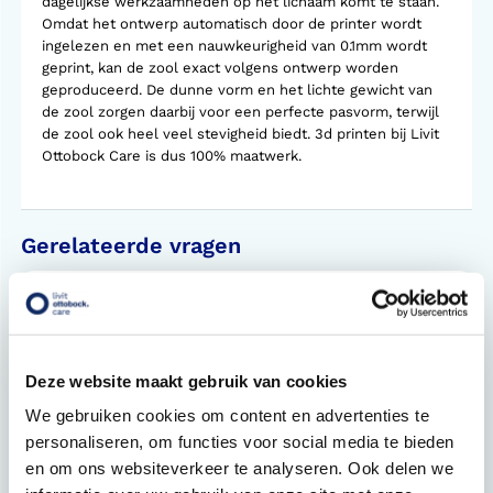
dagelijkse werkzaamheden op het lichaam komt te staan.
Omdat het ontwerp automatisch door de printer wordt
ingelezen en met een nauwkeurigheid van 0.1mm wordt
geprint, kan de zool exact volgens ontwerp worden
geproduceerd. De dunne vorm en het lichte gewicht van
de zool zorgen daarbij voor een perfecte pasvorm, terwijl
de zool ook heel veel stevigheid biedt. 3d printen bij Livit
Ottobock Care is dus 100% maatwerk.
Gerelateerde vragen
Helpen steunzolen ook bij rugklachten?
Moet je steunzolen de hele dag dragen?
Deze website maakt gebruik van cookies
Hoe lang gaan steunzolen mee?
We gebruiken cookies om content en advertenties te
Wat is podotherapie?
personaliseren, om functies voor social media te bieden
en om ons websiteverkeer te analyseren. Ook delen we
Wat is een verwijsbrief?