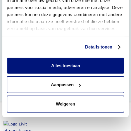
informatie over uw gebruik van onze site met onze
partners voor social media, adverteren en analyse. Deze
Welke schoenen zijn geschikt voor steunzolen of een
partners kunnen deze gegevens combineren met andere
orthopedische aanpassing aan een confectieschoen
informatie die u aan ze heeft verstrekt of die ze hebben
(OVAC)?
verzameld op basis van uw gebruik van hun services.
Bij welke klachten helpen steunzolen?
Details tonen
Wat kosten steunzolen en worden ze vergoed?
Moet ik zelf de vergoeding voor de steunzolen via mijn
Alles toestaan
zorgverzekeraar regelen?
Wat moet ik meenemen bij een eerste afspraak?
Aanpassen
Weigeren