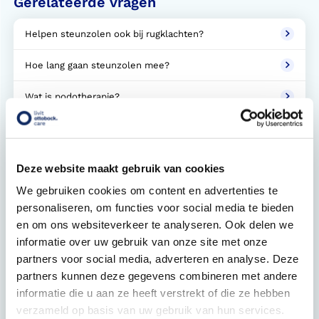
Gerelateerde vragen
Helpen steunzolen ook bij rugklachten?
Hoe lang gaan steunzolen mee?
Wat is podotherapie?
Wat is een verwijsbrief?
Welke schoenen zijn geschikt voor steunzolen of een
Deze website maakt gebruik van cookies
orthopedische aanpassing aan een confectieschoen
(OVAC)?
We gebruiken cookies om content en advertenties te
personaliseren, om functies voor social media te bieden
Bij welke klachten helpen steunzolen?
en om ons websiteverkeer te analyseren. Ook delen we
informatie over uw gebruik van onze site met onze
Wat kosten steunzolen en worden ze vergoed?
partners voor social media, adverteren en analyse. Deze
partners kunnen deze gegevens combineren met andere
Moet ik zelf de vergoeding voor de steunzolen via mijn
informatie die u aan ze heeft verstrekt of die ze hebben
zorgverzekeraar regelen?
verzameld op basis van uw gebruik van hun services.