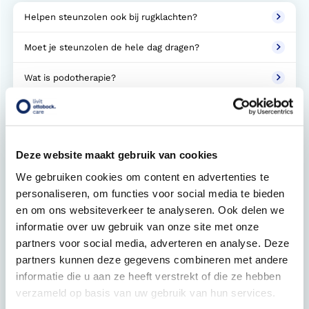
Helpen steunzolen ook bij rugklachten?
Moet je steunzolen de hele dag dragen?
Wat is podotherapie?
Wat is een verwijsbrief?
Welke schoenen zijn geschikt voor steunzolen of een
orthopedische aanpassing aan een confectieschoen
Deze website maakt gebruik van cookies
(OVAC)?
We gebruiken cookies om content en advertenties te
personaliseren, om functies voor social media te bieden
Bij welke klachten helpen steunzolen?
en om ons websiteverkeer te analyseren. Ook delen we
informatie over uw gebruik van onze site met onze
Wat kosten steunzolen en worden ze vergoed?
partners voor social media, adverteren en analyse. Deze
Moet ik zelf de vergoeding voor de steunzolen via mijn
partners kunnen deze gegevens combineren met andere
zorgverzekeraar regelen?
informatie die u aan ze heeft verstrekt of die ze hebben
verzameld op basis van uw gebruik van hun services.
Wat moet ik meenemen bij een eerste afspraak?