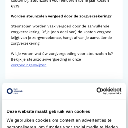
kosten bij. Steunzolen voor kinderen tot 16 jaar kosten
€219.
Worden steunzolen vergoed door de zorgverzekering?
Steunzolen worden vaak vergoed door de aanvullende
zorgverzekering. Of je (een deel van) de kosten vergoed
krijgt van je zorgverzekeraar, hangt af van je aanvullende
zorgverzekering.
Wil je weten wat úw zorgvergoeding voor steunzolen is?
Bekijk je steunzolenvergoeding in onze
vergoedingenwijzer.
Gerelateerde vragen
Helpen steunzolen ook bij rugklachten?
Deze website maakt gebruik van cookies
Moet je steunzolen de hele dag dragen?
We gebruiken cookies om content en advertenties te
Hoe lang gaan steunzolen mee?
personaliseren, om functies voor social media te bieden