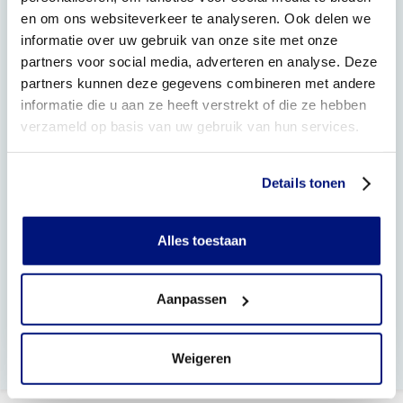
en om ons websiteverkeer te analyseren. Ook delen we
Wat is podotherapie?
informatie over uw gebruik van onze site met onze
partners voor social media, adverteren en analyse. Deze
Wat is een verwijsbrief?
partners kunnen deze gegevens combineren met andere
informatie die u aan ze heeft verstrekt of die ze hebben
Welke schoenen zijn geschikt voor steunzolen of een
verzameld op basis van uw gebruik van hun services.
orthopedische aanpassing aan een confectieschoen
(OVAC)?
Details tonen
Bij welke klachten helpen steunzolen?
Moet ik zelf de vergoeding voor de steunzolen via mijn
Alles toestaan
zorgverzekeraar regelen?
Wat moet ik meenemen bij een eerste afspraak?
Aanpassen
Welke schoenen zijn geschikt voor steunzolen?
Weigeren