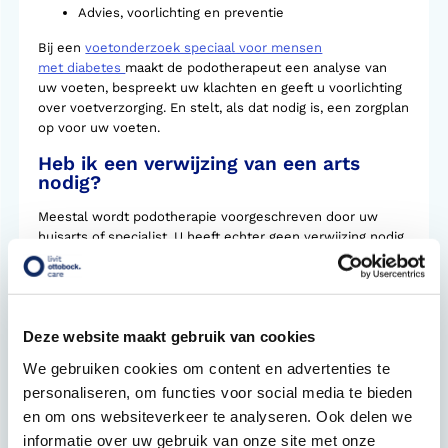
Advies, voorlichting en preventie
Bij een
voetonderzoek speciaal voor mensen
met diabetes
maakt de podotherapeut een analyse van
uw voeten, bespreekt uw klachten en geeft u voorlichting
over voetverzorging. En stelt, als dat nodig is, een zorgplan
op voor uw voeten.
Heb ik een verwijzing van een arts
nodig?
Meestal wordt podotherapie voorgeschreven door uw
huisarts of specialist. U heeft echter geen verwijzing nodig.
Als u denkt dat podotherapie uw klachten kan verhelpen,
kunt u zelf contact opnemen met een podotherapeut.
Wordt podotherapie vergoed door mijn
zorgverzekeraar?
Deze website maakt gebruik van cookies
Behandelingen worden geheel of gedeeltelijk vergoed
We gebruiken cookies om content en advertenties te
vanuit de aanvullende verzekering. De hoogte van uw
personaliseren, om functies voor social media te bieden
vergoeding hangt af van uw polis. Bekijk
en om ons websiteverkeer te analyseren. Ook delen we
het
vergoedingenoverzicht
of informeer rechtstreeks bij
informatie over uw gebruik van onze site met onze
uw zorgverzekeraar.