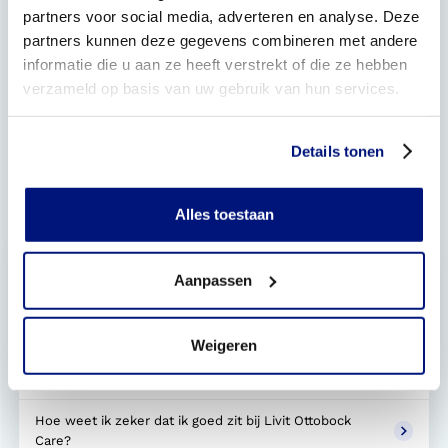
partners voor social media, adverteren en analyse. Deze
Meer weten over podotherapie?
partners kunnen deze gegevens combineren met andere
informatie die u aan ze heeft verstrekt of die ze hebben
Kom meer te weten over podotherapie via de websites
verzameld op basis van uw gebruik van hun services.
van onderstaande
organisaties:
podotherapie.nl
en
Nederlandse Vereniging
van Podotherapeu
Details tonen
Alles toestaan
Gerelateerde vragen
Wat is een verwijsbrief?
Aanpassen
Voor welke hulpmiddelen kan ik bij Livit Ottobock Care
terecht?
Weigeren
Hoe kan ik een afspraak maken?
Hoe weet ik zeker dat ik goed zit bij Livit Ottobock
Care?