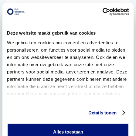
Onze medewerkers zijn tot geheimhouding verplicht. U
mag van ons verwachten dat wij alles doen, wat in
redelijkheid van ons verwacht mag worden, om privacy te
waarborgen. persoonsgegevens zijn intern alleen in te
zien voor medewerkers die gegevens nodig hebben om
Deze website maakt gebruik van cookies
op juiste wijze uitvoering te geven aan zorgvraag. U kunt
We gebruiken cookies om content en advertenties te
een reden hebben om ons te vragen bepaalde
persoonsgegevens, zoals adres, geheim te houden. Aan
personaliseren, om functies voor social media te bieden
zo’n verzoek voldoen wij natuurlijk altijd, binnen de eisen
en om ons websiteverkeer te analyseren. Ook delen we
die wettelijk aan ons gesteld worden. De
informatie over uw gebruik van onze site met onze
persoonsgegevens die u geheim wilt houden, zullen dan
partners voor social media, adverteren en analyse. Deze
niet (meer) aan derden verstrekt worden.
partners kunnen deze gegevens combineren met andere
Hoe lang worden persoonsgegevens bewaard?
informatie die u aan ze heeft verstrekt of die ze hebben
verzameld op basis van uw gebruik van hun services.
Livit Ottobock Care bewaart persoonsgegevens niet langer
dan nodig is voor goede zorgverlening.
Voor medische gegevens is deze bewaartermijn volgens
Details tonen
de Wet op de geneeskundige behandelingsovereenkomst
(WGBO) in principe 15 jaar (vanaf de laatste behandeling),
tenzij langer bewaren noodzakelijk is, zoals bijvoorbeeld
bij chronische aandoeningen.
Alles toestaan