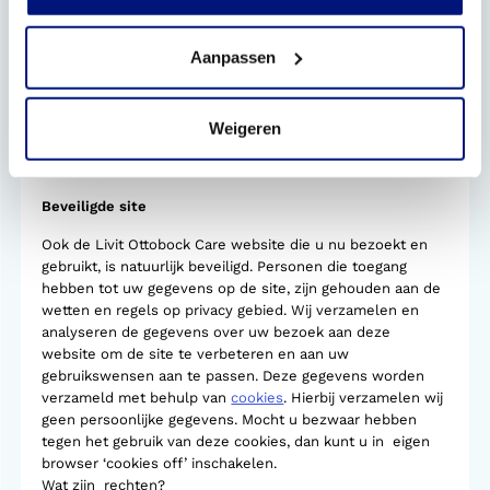
Sollicitatiegegevens worden maximaal 4 weken na het
afronden van de sollicitatieprocedure vernietigd, tenzij u
Aanpassen
akkoord heeft gegeven om deze langer te bewaren.
Ook kunnen wij telefoongesprekken met ons opnemen.
Dat doen wij om onze medewerkers te kunnen trainen en
Weigeren
zo onze dienstverlening beter te maken. Deze gegevens
bewaren wij 90 dagen.
Beveiligde site
Ook de Livit Ottobock Care website die u nu bezoekt en
gebruikt, is natuurlijk beveiligd. Personen die toegang
hebben tot uw gegevens op de site, zijn gehouden aan de
wetten en regels op privacy gebied. Wij verzamelen en
analyseren de gegevens over uw bezoek aan deze
website om de site te verbeteren en aan uw
gebruikswensen aan te passen. Deze gegevens worden
verzameld met behulp van
cookies
. Hierbij verzamelen wij
geen persoonlijke gegevens. Mocht u bezwaar hebben
tegen het gebruik van deze cookies, dan kunt u in eigen
browser ‘cookies off’ inschakelen.
Wat zijn rechten?