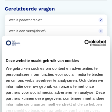
Gerelateerde vragen
Wat is podotherapie?
Wat is een verwijsbrief?
Voor welke hulpmiddelen kan ik bij Livit Ottobock Care
terecht?
Hoe kan ik een afspraak maken?
Deze website maakt gebruik van cookies
We gebruiken cookies om content en advertenties te
Hoe weet ik zeker dat ik goed zit bij Livit Ottobock
Care?
personaliseren, om functies voor social media te bieden
en om ons websiteverkeer te analyseren. Ook delen we
Wanneer kan ik bij Livit Ottobock Care terecht?
informatie over uw gebruik van onze site met onze
partners voor social media, adverteren en analyse. Deze
Ik wil mijn afspraak verzetten. Hoe doe ik dat?
partners kunnen deze gegevens combineren met andere
informatie die u aan ze heeft verstrekt of die ze hebben
Kan Livit Ottobock Care ook bij mij thuis komen?
verzameld op basis van uw gebruik van hun services.