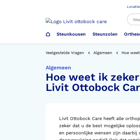
Locatie
Steunkousen
Steunzolen
Orthes
Al
Veelgestelde Vragen
Algemeen
Hoe weet 
Algemeen
Hoe weet ik zeker 
Veiligheidsschoenen –
Steunzolen
Arm Elleboog
Armprothese
Steunkousen (klasse 1)
Schoenencatalogus
Werkgever
Livit Ottobock C
Heup Bekken Lies
Elleboogprothese
Voetdrukmeting
Aantrekhulpen
Ambulo
Romp Buik
Onderbeenprothese
Orthopedische Voorziening aan
Livit Ottobock Care heeft alle orth
Confectieschoen (OVAC)
zeker dat u de best mogelijke oploss
en persoonlijke wensen zijn daarbij 