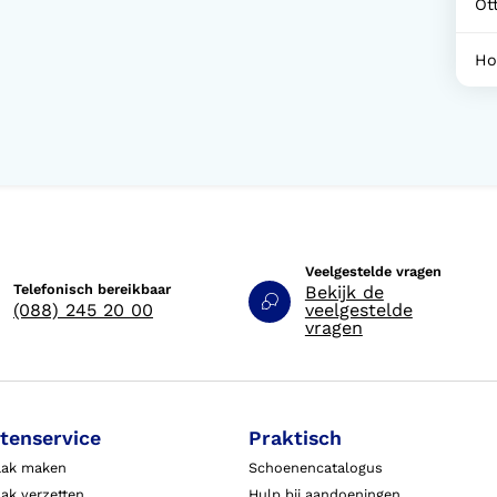
Ot
Ho
Veelgestelde vragen
Telefonisch bereikbaar
Bekijk de
(088) 245 20 00
veelgestelde
vragen
tenservice
Praktisch
aak maken
Schoenencatalogus
ak verzetten
Hulp bij aandoeningen