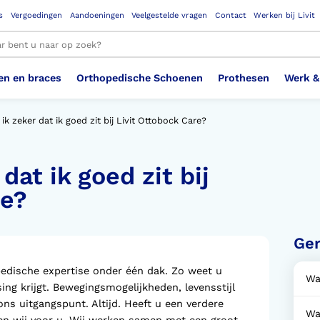
s
Vergoedingen
Aandoeningen
Veelgestelde vragen
Contact
Werken bij Livit
en en braces
Orthopedische Schoenen
Prothesen
Werk &
le resultaten
ik zeker dat ik goed zit bij Livit Ottobock Care?
dat ik goed zit bij
Therapeutisch Elastische
Veiligheidsschoenen –
Sem
Ste
3D geprinte steunzolen
Been Knie
Bovenbeenprothese
Ste
Enk
Cos
Orthopedische Schoenen OSA
Arm
Kousen (klasse 2)
Werknemer
OS
Vei
are?
Ste
Hoofd Nek
Hand & Vinger prothese
Pol
Heu
Badschoenen
Ort
Vei
Ger
Rug
Sch
Sch
opedische expertise onder één dak. Zo weet u
Verbandschoen
Wer
Wa
ing krijgt. Bewegingsmogelijkheden, levensstijl
ons uitgangspunt. Altijd. Heeft u een verdere
Wa