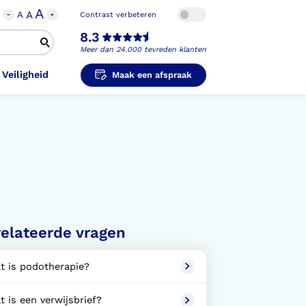
A
A
A
Contrast verbeteren
8.3
Meer dan 24.000 tevreden klanten
 Veiligheid
Maak een afspraak
i-Orthopedische Schoenen
unzolen in
unzolen voor Sport
el Voet
metische Prothese
kousen
B
ligheidsschoenen
unzolen in
s Hand Duim
pprothese
hopedische Pantoffels
ligheidsschoenen
elateerde vragen
ouder
ouderprothese
k en Veiligheid
t is podotherapie?
t is een verwijsbrief?