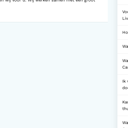
en wij voor u. Wij werken samen met een groot
Vo
Li
Ho
Wa
Wa
Ca
Ik
do
Ka
th
Wat