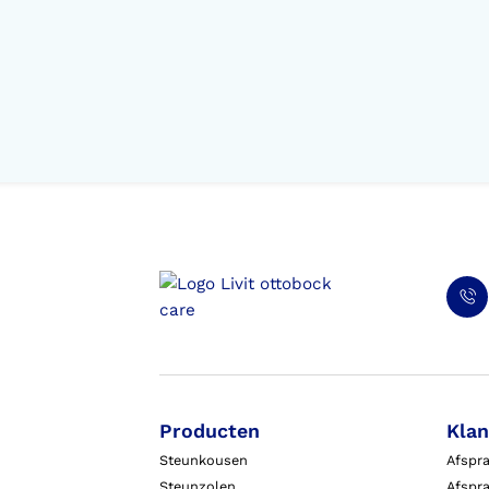
Producten
Klan
Steunkousen
Afspr
Steunzolen
Afspra