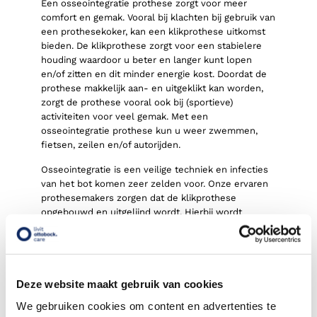
Een osseointegratie prothese zorgt voor meer
comfort en gemak. Vooral bij klachten bij gebruik van
een prothesekoker, kan een klikprothese uitkomst
bieden. De klikprothese zorgt voor een stabielere
houding waardoor u beter en langer kunt lopen
en/of zitten en dit minder energie kost. Doordat de
prothese makkelijk aan- en uitgeklikt kan worden,
zorgt de prothese vooral ook bij (sportieve)
activiteiten voor veel gemak. Met een
osseointegratie prothese kun u weer zwemmen,
fietsen, zeilen en/of autorijden.
Osseointegratie is een veilige techniek en infecties
van het bot komen zeer zelden voor. Onze ervaren
prothesemakers zorgen dat de klikprothese
opgebouwd en uitgelijnd wordt. Hierbij wordt
gebruikgemaakt van een klikveiligheidsadapter. Bij
een eventuele val ontgrendelt de adapter, waarmee
te grote druk op het implantaat voorkomen kan
worden. Wij leveren de osseointegratie prothesen in
samenwerking met het Radboudumc en
Deze website maakt gebruik van cookies
revalidatieartsen in Nederland. Het specialistische
We gebruiken cookies om content en advertenties te
karakter van dit revalidatietraject vereist een goede