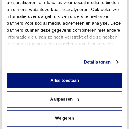
personaliseren, om functies voor social media te bieden
samenwerking tussen het revalidatieteam en onze
en om ons websiteverkeer te analyseren. Ook delen we
orthopedische adviseur die gespecialiseerd is in
osseointegratie prothesen.
informatie over uw gebruik van onze site met onze
partners voor social media, adverteren en analyse. Deze
Meer weten over osseointegratie prothese en of
partners kunnen deze gegevens combineren met andere
deze geschikt voor u? Neem dan contact met ons
op.
informatie die u aan ze heeft verstrekt of die ze hebben
verzameld op basis van uw gebruik van hun services.
9
Bekijk alle reviews
87
beoordelingen
Details tonen
Vind een Livit prothesen locatie
Alles toestaan
bij u in de buurt
Met meer dan 140 locaties vindt u altijd een locatie bij
u in de buurt
Aanpassen
Weigeren
Livit vestiging zoeken