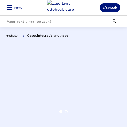
afspraak
menu
Osseointegratie prothese
Prothesen
Alle resultaten