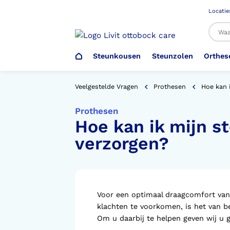
Locatie
Steunkousen
Steunzolen
Orthes
Al
Veelgestelde Vragen
Prothesen
Hoe kan 
Prothesen
Hoe kan ik mijn s
Veiligheidsschoenen –
Steunzolen
Arm Elleboog
Armprothese
Steunkousen (klasse 1)
Schoenencatalogus
Werkgever
verzorgen?
Heup Bekken Lies
Elleboogprothese
Voetdrukmeting
Aantrekhulpen
Ambulo
Romp Buik
Onderbeenprothese
Orthopedische Voorziening aan
Voor een optimaal draagcomfort van
Confectieschoen (OVAC)
klachten te voorkomen, is het van b
Om u daarbij te helpen geven wij u g