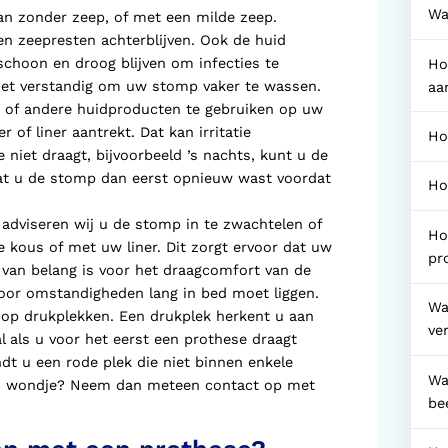
Wa
n zonder zeep, of met een milde zeep.
en zeepresten achterblijven. Ook de huid
hoon en droog blijven om infecties te
Ho
het verstandig om uw stomp vaker te wassen.
aa
 of andere huidproducten te gebruiken op uw
of liner aantrekt. Dat kan irritatie
Ho
 niet draagt, bijvoorbeeld ’s nachts, kunt u de
at u de stomp dan eerst opnieuw wast voordat
Ho
 adviseren wij u de stomp in te zwachtelen of
Ho
 kous of met uw liner. Dit zorgt ervoor dat uw
pr
 van belang is voor het draagcomfort van de
door omstandigheden lang in bed moet liggen.
Wa
op drukplekken. Een drukplek herkent u aan
ve
l als u voor het eerst een prothese draagt
ndt u een rode plek die niet binnen enkele
Wa
een wondje? Neem dan meteen contact op met
be