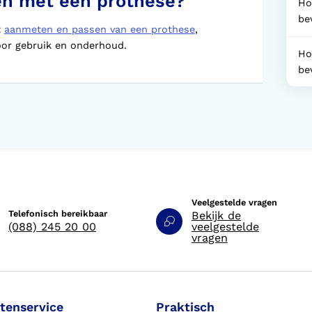
en met een prothese?
Ho
be
t
aanmeten en passen van een prothese
,
or gebruik en onderhoud.
Ho
be
Veelgestelde vragen
Telefonisch bereikbaar
Bekijk de
(088) 245 20 00
veelgestelde
vragen
tenservice
Praktisch