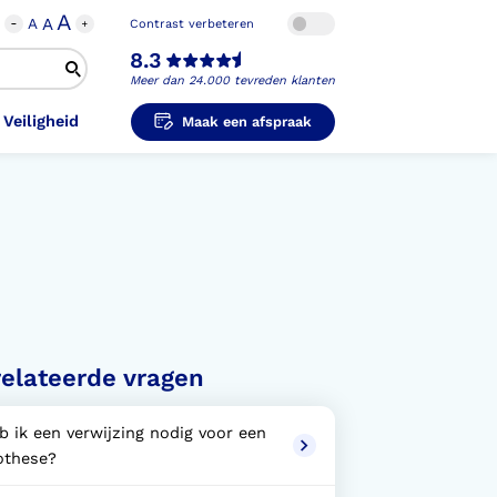
A
A
A
Contrast verbeteren
8.3
Meer dan 24.000 tevreden klanten
 Veiligheid
Maak een afspraak
i-Orthopedische Schoenen
unzolen in
unzolen voor Sport
el Voet
metische Prothese
kousen
B
ligheidsschoenen
unzolen in
s Hand Duim
pprothese
hopedische Pantoffels
ligheidsschoenen
elateerde vragen
ouder
ouderprothese
k en Veiligheid
b ik een verwijzing nodig voor een
othese?