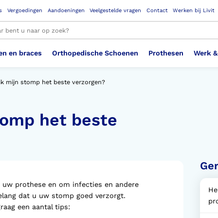
s
Vergoedingen
Aandoeningen
Veelgestelde vragen
Contact
Werken bij Livit
en en braces
Orthopedische Schoenen
Prothesen
Werk &
le resultaten
ik mijn stomp het beste verzorgen?
tomp het beste
Therapeutisch Elastische
Veiligheidsschoenen –
Sem
Ste
3D geprinte steunzolen
Been Knie
Bovenbeenprothese
Ste
Enk
Cos
Orthopedische Schoenen OSA
Arm
Kousen (klasse 2)
Werknemer
OS
Vei
Ste
Hoofd Nek
Hand & Vinger prothese
Pol
Heu
Badschoenen
Ort
Vei
Ger
Rug
Sch
Sch
 uw prothese en om infecties en andere
Verbandschoen
Wer
He
elang dat u uw stomp goed verzorgt.
pr
raag een aantal tips: