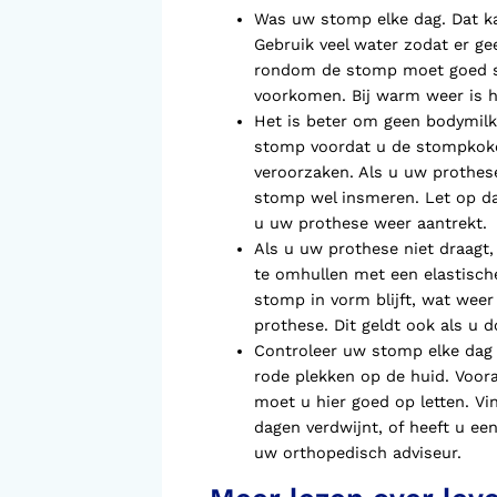
Voorlopige orthopedische
Was uw stomp elke dag. Dat ka
schoenen (VLOS)
Gebruik veel water zodat er ge
rondom de stomp moet goed sc
voorkomen. Bij warm weer is 
Het is beter om geen bodymilk
stomp voordat u de stompkoker 
veroorzaken. Als u uw prothese
stomp wel insmeren. Let op d
u uw prothese weer aantrekt.
Als u uw prothese niet draagt,
te omhullen met een elastische
stomp in vorm blijft, wat weer
prothese. Dit geldt ook als u 
Controleer uw stomp elke dag 
rode plekken op de huid. Voora
moet u hier goed op letten. Vi
dagen verdwijnt, of heeft u 
uw orthopedisch adviseur.